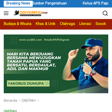
Langsung
Breaking News
Ketua APS Papua Pegunungan Sonni Lokobal: Kalau Mau KPK 
ke
konten
Budaya & Wisata
Khas & Unik
Olahraga
Literasi
Sosok
B
Beranda
DAERAH
DAERAH