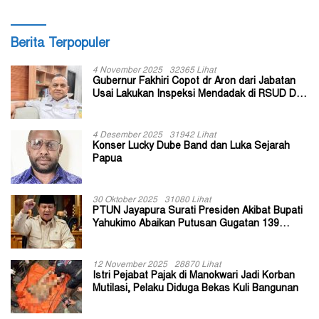
Berita Terpopuler
4 November 2025
32365 Lihat
Gubernur Fakhiri Copot dr Aron dari Jabatan
Usai Lakukan Inspeksi Mendadak di RSUD Dok
II Jayapura
4 Desember 2025
31942 Lihat
Konser Lucky Dube Band dan Luka Sejarah
Papua
30 Oktober 2025
31080 Lihat
PTUN Jayapura Surati Presiden Akibat Bupati
Yahukimo Abaikan Putusan Gugatan 139
Kepala Kampung
12 November 2025
28870 Lihat
Istri Pejabat Pajak di Manokwari Jadi Korban
Mutilasi, Pelaku Diduga Bekas Kuli Bangunan