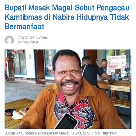
Bupati Mesak Magai Sebut Pengacau
Kamtibmas di Nabire Hidupnya Tidak
Bermanfaat
ODIYAIWUU.com
24 Mei 2024
Bupati Kabupaten Nabire Mesak Magai, S.Sos, M.Si. Foto: Istimewa.