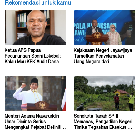
Rekomendasi untuk kamu
Ketua APS Papua
Kejaksaan Negeri Jayawijaya
Pegunungan Sonni Lokobal:
Targetkan Penyelamatan
Kalau Mau KPK Audit Dana
Uang Negara dari
Otsus Seluruh Tanah Papua
Penanganan Perkara Korupsi
Menteri Agama Nasaruddin
Sengketa Tanah SP II
Umar Diminta Serius
Memanas, Pengadilan Negeri
Mengangkat Pejabat Definitif
Timika Tegaskan Eksekusi
Dirjen Bimas Katolik
Bukan Pemeriksaan Ulang