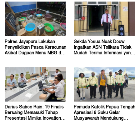
Polres Jayapura Lakukan
Sekda Yosua Noak Douw
Penyelidikan Pasca Keracunan
Ingatkan ASN Tolikara Tidak
Akibat Dugaan Menu MBG di
Mudah Terima Informasi yang
Depapre
Belum Akurat
Darius Sabon Rain: 19 Finalis
Pemuda Katolik Papua Tengah
Bersaing Memasuki Tahap
Apresiasi 6 Suku Gelar
Presentasi Mimika Inovation
Musyawarah Mendukung
Week 2026
Perda Jadi Acuan Dewan