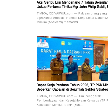
Aksi Seribu Lilin Mengenang 7 Tahun Berpula
Uskup Pertama Timika Mgr John Philip Saklil, 
TIMIKA, ODIYAIWUU.com — Ratusan orang yang
diprakarsai Asosiasi Pencari Kerja Lokal Cartensz
Mimika (Apelcami) memadati…
Rapat Kerja Perdana Tahun 2026, TP PKK Mi
Beberkan Capaian di Sejumlah Sektor Strateg
TIMIKA, ODIYAIWUU.com — Tim Penggerak
Pemberdayaan dan Kesejahteraan Keluarga (TP 
Kabupaten Mimika, Senin (3/8)…