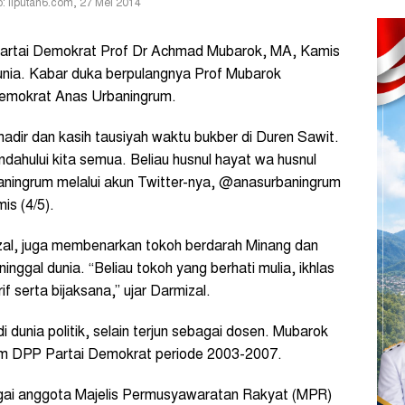
 liputan6.com, 27 Mei 2014
artai Demokrat Prof Dr Achmad Mubarok, MA, Kamis
dunia. Kabar duka berpulangnya Prof Mubarok
emokrat Anas Urbaningrum.
hadir dan kasih tausiyah waktu bukber di Duren Sawit.
dahului kita semua. Beliau husnul hayat wa husnul
baningrum melalui akun Twitter-nya, @anasurbaningrum
is (4/5).
zal, juga membenarkan tokoh berdarah Minang dan
inggal dunia. “Beliau tokoh yang berhati mulia, ikhlas
f serta bijaksana,” ujar Darmizal.
dunia politik, selain terjun sebagai dosen. Mubarok
um DPP Partai Demokrat periode 2003-2007.
agai anggota Majelis Permusyawaratan Rakyat (MPR)