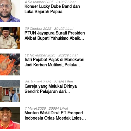
4 Desember 2025
31287 Lihat
Konser Lucky Dube Band dan
Luka Sejarah Papua
30 Oktober 2025
30492 Lihat
PTUN Jayapura Surati Presiden
Akibat Bupati Yahukimo Abaikan
Putusan Gugatan 139 Kepala
Kampung
12 November 2025
28269 Lihat
Istri Pejabat Pajak di Manokwari
Jadi Korban Mutilasi, Pelaku
Diduga Bekas Kuli Bangunan
20 Januari 2026
21329 Lihat
Gereja yang Melukai Dirinya
Sendiri: Pelajaran dari
Keuskupan Bogor
7 Maret 2026
20004 Lihat
Mantan Wakil Dirut PT Freeport
Indonesia Orias Moedak Lolos
Seleksi Administratif Calon ADK
OJK