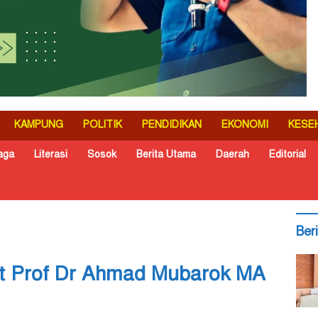
KAMPUNG
POLITIK
PENDIDIKAN
EKONOMI
KESE
aga
Literasi
Sosok
Berita Utama
Daerah
Editorial
Ber
at Prof Dr Ahmad Mubarok MA