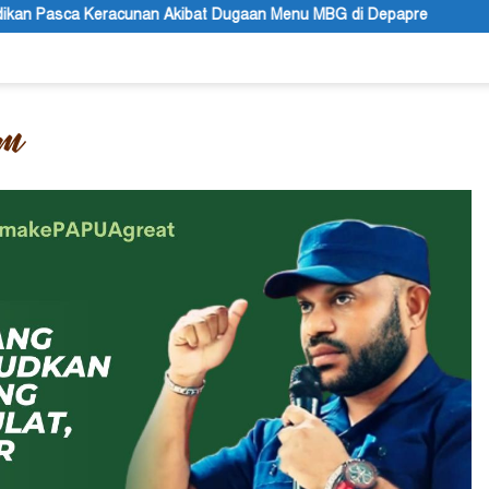
bat Dugaan Menu MBG di Depapre
Bupati Kabupaten Jayawija