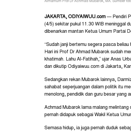
Almarhum Prof Dr Achmad Mubarok, MA. Sumber foto:
JA
K
AR
T
A, ODIYAIWUU.com
— Pendiri P
(4/5) sekitar pukul 11.30 WIB meninggal 
dibenarkan mantan Ketua Umum Partai D
“Sudah janji bertemu segera pasca beliau 
Hari ini Prof Dr Ahmad Mubarok sudah men
khatimah. Lahu Al-Fatihah,” ujar Anas Ur
dan dikutip Odiyaiwuu.com di Jakarta, Kam
Sedangkan rekan Mubarok lainnya, Darmi
sahabat seperjuangan dalam politik itu men
menolong, pendidik dan guru besar yang ari
Achmad Mubarok lama malang melintang di 
pernah didapuk sebagai Wakil Ketua Um
Semasa hidup, ia juga pernah duduk seb