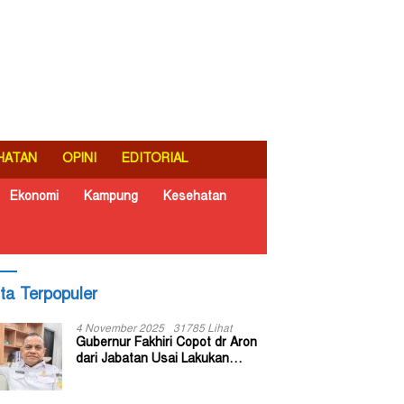
HATAN
OPINI
EDITORIAL
Ekonomi
Kampung
Kesehatan
ita Terpopuler
4 November 2025
31785 Lihat
Gubernur Fakhiri Copot dr Aron
dari Jabatan Usai Lakukan
Inspeksi Mendadak di RSUD Dok
II Jayapura