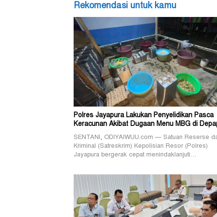
Rekomendasi untuk kamu
Polres Jayapura Lakukan Penyelidikan Pasca
Keracunan Akibat Dugaan Menu MBG di Depa
SENTANI, ODIYAIWUU.com — Satuan Reserse d
Kriminal (Satreskrim) Kepolisian Resor (Polres)
Jayapura bergerak cepat menindaklanjuti…