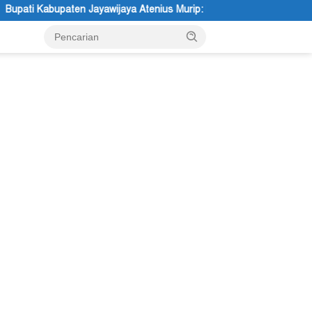
ya Atenius Murip: Festival Budaya Lembah Baliem Dongkrak UMKM