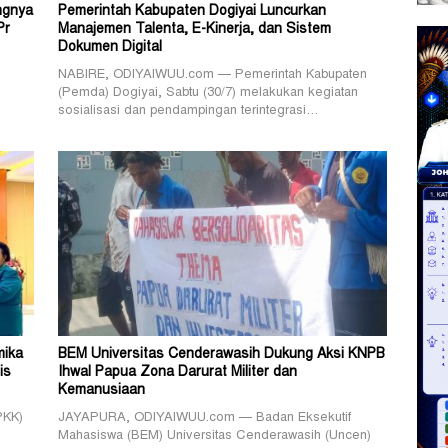
ngnya
Pemerintah Kabupaten Dogiyai Luncurkan
Pr
Manajemen Talenta, E-Kinerja, dan Sistem
Dokumen Digital
NABIRE, ODIYAIWUU.com — Pemerintah Kabupaten
(Pemda) Dogiyai, Sabtu (30/7) melakukan kegiatan
sosialisasi dan pendampingan terintegrasi…
mika
BEM Universitas Cenderawasih Dukung Aksi KNPB
is
Ihwal Papua Zona Darurat Militer dan
Kemanusiaan
PKK)
JAYAPURA, ODIYAIWUU.com — Badan Eksekutif
Mahasiswa (BEM) Universitas Cenderawasih (Uncen)