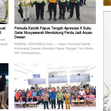
suki
Pemuda Katolik Papua Tengah Apresiasi 6 Suku
6
Gelar Musyawarah Mendukung Perda Jadi Acuan
Dewan
vasi
nakan
NABIRE, ODIYAIWUU.com — Ketua Pemuda Katolik
Komisariat Daerah (Komda) Papua Tengah Tino Mote,
SIP menegaskan,…