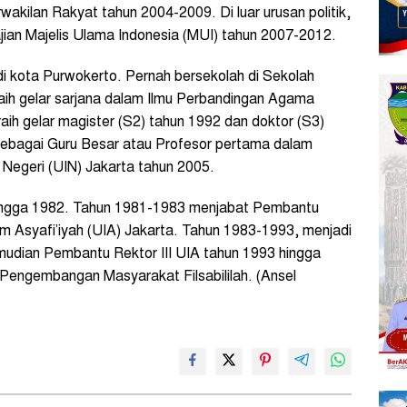
kilan Rakyat tahun 2004-2009. Di luar urusan politik,
jian Majelis Ulama Indonesia (MUI) tahun 2007-2012.
 kota Purwokerto. Pernah bersekolah di Sekolah
aih gelar sarjana dalam Ilmu Perbandingan Agama
aih gelar magister (S2) tahun 1992 dan doktor (S3)
ebagai Guru Besar atau Profesor pertama dalam
m Negeri (UIN) Jakarta tahun 2005.
4 hingga 1982. Tahun 1981-1983 menjabat Pembantu
am Asyafi’iyah (UIA) Jakarta. Tahun 1983-1993, menjadi
udian Pembantu Rektor III UIA tahun 1993 hingga
engembangan Masyarakat Filsabililah. (Ansel