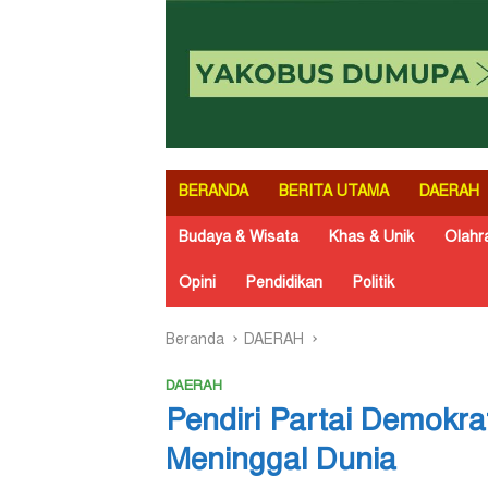
BERANDA
BERITA UTAMA
DAERAH
Budaya & Wisata
Khas & Unik
Olahr
Opini
Pendidikan
Politik
Beranda
DAERAH
DAERAH
Pendiri Partai Demokr
Meninggal Dunia