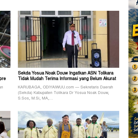
Sekda Yosua Noak Douw Ingatkan ASN Tolikara
pre
Tidak Mudah Terima Informasi yang Belum Akurat
an
KARUBAGA, ODIYAIWUU.com — Sekretaris Daerah
(Sekda) Kabupaten Tolikara Dr Yosua Noak Douw,
S.Sos, M.Si, MA,…