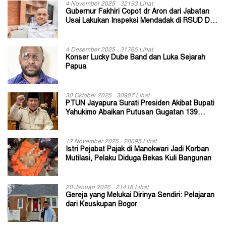
4 November 2025
32193 Lihat
Gubernur Fakhiri Copot dr Aron dari Jabatan
Usai Lakukan Inspeksi Mendadak di RSUD Dok
II Jayapura
4 Desember 2025
31765 Lihat
Konser Lucky Dube Band dan Luka Sejarah
Papua
30 Oktober 2025
30907 Lihat
PTUN Jayapura Surati Presiden Akibat Bupati
Yahukimo Abaikan Putusan Gugatan 139
Kepala Kampung
12 November 2025
28695 Lihat
Istri Pejabat Pajak di Manokwari Jadi Korban
Mutilasi, Pelaku Diduga Bekas Kuli Bangunan
20 Januari 2026
21418 Lihat
Gereja yang Melukai Dirinya Sendiri: Pelajaran
dari Keuskupan Bogor