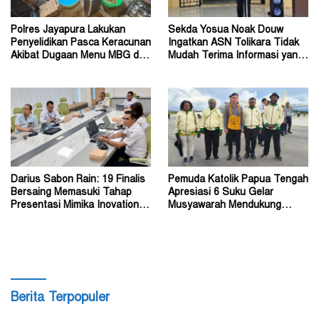
Polres Jayapura Lakukan
Sekda Yosua Noak Douw
Penyelidikan Pasca Keracunan
Ingatkan ASN Tolikara Tidak
Akibat Dugaan Menu MBG di
Mudah Terima Informasi yang
Depapre
Belum Akurat
Darius Sabon Rain: 19 Finalis
Pemuda Katolik Papua Tengah
Bersaing Memasuki Tahap
Apresiasi 6 Suku Gelar
Presentasi Mimika Inovation
Musyawarah Mendukung
Week 2026
Perda Jadi Acuan Dewan
Berita Terpopuler