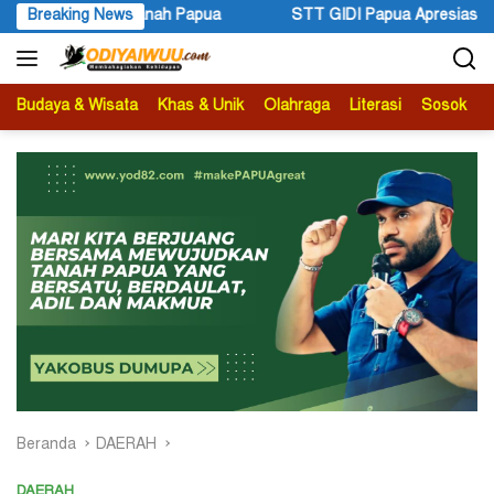
Langsung
ua
Breaking News
STT GIDI Papua Apresiasi Setahun Kepemimpinan Guber
ke
konten
Budaya & Wisata
Khas & Unik
Olahraga
Literasi
Sosok
B
Beranda
DAERAH
DAERAH