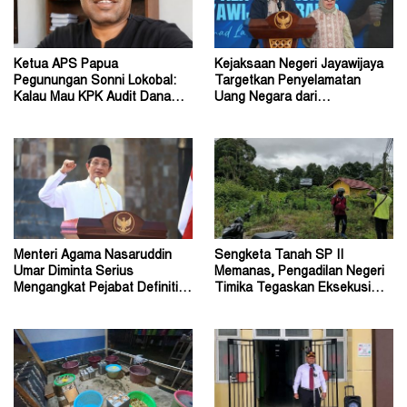
Ketua APS Papua
Kejaksaan Negeri Jayawijaya
Pegunungan Sonni Lokobal:
Targetkan Penyelamatan
Kalau Mau KPK Audit Dana
Uang Negara dari
Otsus Seluruh Tanah Papua
Penanganan Perkara Korupsi
Menteri Agama Nasaruddin
Sengketa Tanah SP II
Umar Diminta Serius
Memanas, Pengadilan Negeri
Mengangkat Pejabat Definitif
Timika Tegaskan Eksekusi
Dirjen Bimas Katolik
Bukan Pemeriksaan Ulang