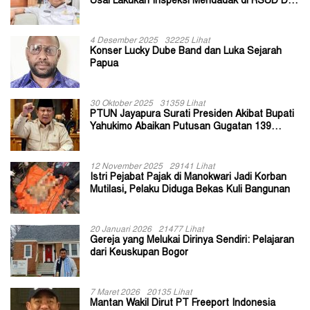
Usai Lakukan Inspeksi Mendadak di RSUD Dok
II Jayapura
4 Desember 2025
32225 Lihat
Konser Lucky Dube Band dan Luka Sejarah
Papua
30 Oktober 2025
31359 Lihat
PTUN Jayapura Surati Presiden Akibat Bupati
Yahukimo Abaikan Putusan Gugatan 139
Kepala Kampung
12 November 2025
29141 Lihat
Istri Pejabat Pajak di Manokwari Jadi Korban
Mutilasi, Pelaku Diduga Bekas Kuli Bangunan
20 Januari 2026
21477 Lihat
Gereja yang Melukai Dirinya Sendiri: Pelajaran
dari Keuskupan Bogor
7 Maret 2026
20135 Lihat
Mantan Wakil Dirut PT Freeport Indonesia