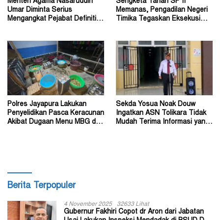
Menteri Agama Nasaruddin
Sengketa Tanah SP II
Umar Diminta Serius
Memanas, Pengadilan Negeri
Mengangkat Pejabat Definitif
Timika Tegaskan Eksekusi
Dirjen Bimas Katolik
Bukan Pemeriksaan Ulang
Polres Jayapura Lakukan
Sekda Yosua Noak Douw
Penyelidikan Pasca Keracunan
Ingatkan ASN Tolikara Tidak
Akibat Dugaan Menu MBG di
Mudah Terima Informasi yang
Depapre
Belum Akurat
Berita Terpopuler
4 November 2025
32633 Lihat
Gubernur Fakhiri Copot dr Aron dari Jabatan