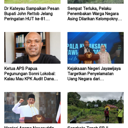
Dr Kateyau Sampaikan Pesan
Sempat Terluka, Pelaku
Bupati John Rettob Jelang
Penembakan Warga Negara
Peringatan HUT ke-81
Asing Dilarikan Kelompoknya
Kemerdekaan RI
ke Dalam Hutan
Ketua APS Papua
Kejaksaan Negeri Jayawijaya
Pegunungan Sonni Lokobal:
Targetkan Penyelamatan
Kalau Mau KPK Audit Dana
Uang Negara dari
Otsus Seluruh Tanah Papua
Penanganan Perkara Korupsi