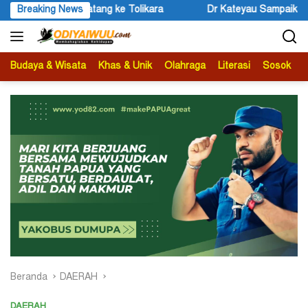
Langsung
Dr Kateyau Sampaikan Pesan Bupati John Rettob Jelang Peringa
Breaking News
ke
konten
Budaya & Wisata
Khas & Unik
Olahraga
Literasi
Sosok
B
Beranda
DAERAH
DAERAH