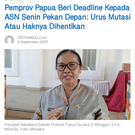
Pemprov Papua Beri Deadline Kepada
ASN Senin Pekan Depan: Urus Mutasi
Atau Haknya Dihentikan
ODIYAIWUU.com
9 September 2025
Penjabat Sekretaris Daerah Provinsi Papua Suzana D Wanggai, S.Pd,
MSocSc. Foto: Istimewa