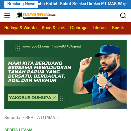
Langsung
si Direksi PT MAS Wajib Lewat Mekanisme RUPS
Breaking News
Tanggapan 
ke
konten
Budaya & Wisata
Khas & Unik
Olahraga
Literasi
Sosok
B
Beranda
BERITA UTAMA
BERITA UTAMA