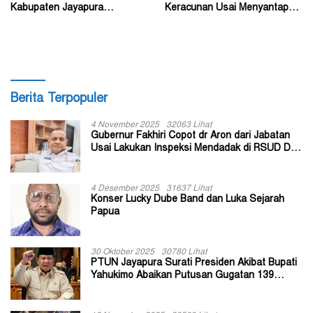
Kabupaten Jayapura
Keracunan Usai Menyantap
Diperkirakan Ratusan Orang
Menu Program MBG
Berita Terpopuler
4 November 2025
32063 Lihat
Gubernur Fakhiri Copot dr Aron dari Jabatan
Usai Lakukan Inspeksi Mendadak di RSUD Dok
II Jayapura
4 Desember 2025
31637 Lihat
Konser Lucky Dube Band dan Luka Sejarah
Papua
30 Oktober 2025
30780 Lihat
PTUN Jayapura Surati Presiden Akibat Bupati
Yahukimo Abaikan Putusan Gugatan 139
Kepala Kampung