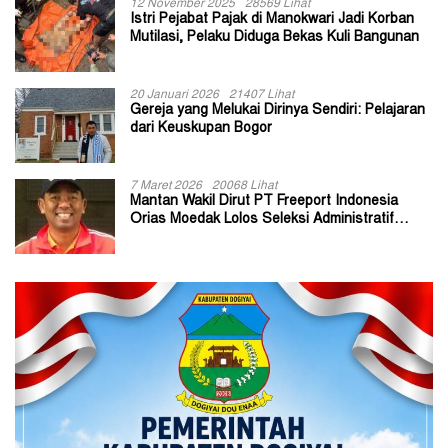
12 November 2025
28569 Lihat
Istri Pejabat Pajak di Manokwari Jadi Korban
Mutilasi, Pelaku Diduga Bekas Kuli Bangunan
20 Januari 2026
21407 Lihat
Gereja yang Melukai Dirinya Sendiri: Pelajaran
dari Keuskupan Bogor
7 Maret 2026
20068 Lihat
Mantan Wakil Dirut PT Freeport Indonesia
Orias Moedak Lolos Seleksi Administratif
Calon ADK OJK