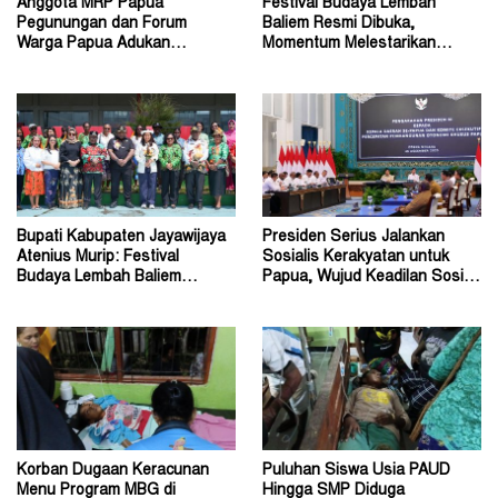
Anggota MRP Papua
Festival Budaya Lembah
Pegunungan dan Forum
Baliem Resmi Dibuka,
Warga Papua Adukan
Momentum Melestarikan
Gubernur John Tabo ke KPK
Budaya Warisan Leluhur
Bupati Kabupaten Jayawijaya
Presiden Serius Jalankan
Atenius Murip: Festival
Sosialis Kerakyatan untuk
Budaya Lembah Baliem
Papua, Wujud Keadilan Sosial
Dongkrak UMKM
bagi Masyarakat
Korban Dugaan Keracunan
Puluhan Siswa Usia PAUD
Menu Program MBG di
Hingga SMP Diduga