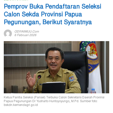
Pemprov Buka Pendaftaran Seleksi
Calon Sekda Provinsi Papua
Pegunungan, Berikut Syaratnya
ODIYAIWUU.com
6 Februari 2026
Ketua Panitia Seleksi (Pansel) Terbuka Calon Sekretaris Daerah Provinsi
Papua Pegunungan Dr Yusharto Huntoyoyungo, M.Pd. Sumber foto:
bskdn.kemendagri.go.id