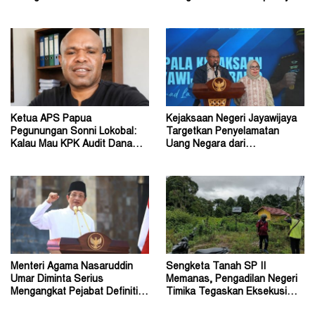
Kemerdekaan RI
ke Dalam Hutan
Ketua APS Papua
Kejaksaan Negeri Jayawijaya
Pegunungan Sonni Lokobal:
Targetkan Penyelamatan
Kalau Mau KPK Audit Dana
Uang Negara dari
Otsus Seluruh Tanah Papua
Penanganan Perkara Korupsi
Menteri Agama Nasaruddin
Sengketa Tanah SP II
Umar Diminta Serius
Memanas, Pengadilan Negeri
Mengangkat Pejabat Definitif
Timika Tegaskan Eksekusi
Dirjen Bimas Katolik
Bukan Pemeriksaan Ulang