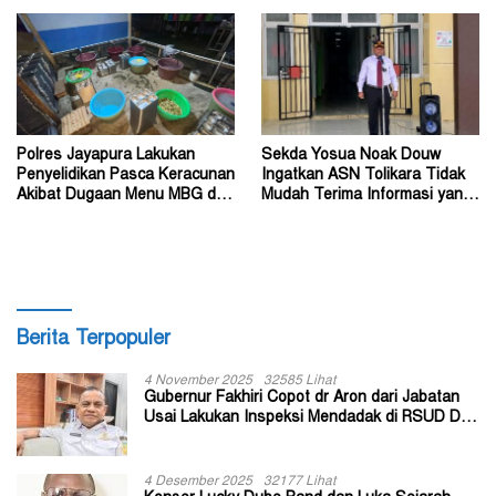
Polres Jayapura Lakukan
Sekda Yosua Noak Douw
Penyelidikan Pasca Keracunan
Ingatkan ASN Tolikara Tidak
Akibat Dugaan Menu MBG di
Mudah Terima Informasi yang
Depapre
Belum Akurat
Berita Terpopuler
4 November 2025
32585 Lihat
Gubernur Fakhiri Copot dr Aron dari Jabatan
Usai Lakukan Inspeksi Mendadak di RSUD Dok
II Jayapura
4 Desember 2025
32177 Lihat