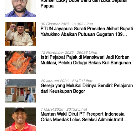
Konser Lucky Dube Band dan Luka Sejarah
Papua
30 Oktober 2025
31303 Lihat
PTUN Jayapura Surati Presiden Akibat Bupati
Yahukimo Abaikan Putusan Gugatan 139
Kepala Kampung
12 November 2025
29098 Lihat
Istri Pejabat Pajak di Manokwari Jadi Korban
Mutilasi, Pelaku Diduga Bekas Kuli Bangunan
20 Januari 2026
21470 Lihat
Gereja yang Melukai Dirinya Sendiri: Pelajaran
dari Keuskupan Bogor
7 Maret 2026
20132 Lihat
Mantan Wakil Dirut PT Freeport Indonesia
Orias Moedak Lolos Seleksi Administratif
Calon ADK OJK