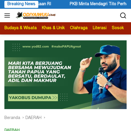
Langsung
Mendagri Tito Perhatikan Keaktifan Ismail Asso sebagai Anggota M
Breaking News
ke
konten
Budaya & Wisata
Khas & Unik
Olahraga
Literasi
Sosok
B
Beranda
DAERAH
DAERAH