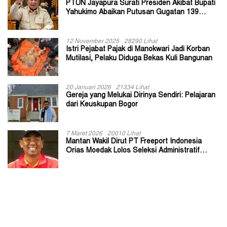
PTUN Jayapura Surati Presiden Akibat Bupati
Yahukimo Abaikan Putusan Gugatan 139
Kepala Kampung
12 November 2025
28290 Lihat
Istri Pejabat Pajak di Manokwari Jadi Korban
Mutilasi, Pelaku Diduga Bekas Kuli Bangunan
20 Januari 2026
21334 Lihat
Gereja yang Melukai Dirinya Sendiri: Pelajaran
dari Keuskupan Bogor
7 Maret 2026
20010 Lihat
Mantan Wakil Dirut PT Freeport Indonesia
Orias Moedak Lolos Seleksi Administratif
Calon ADK OJK