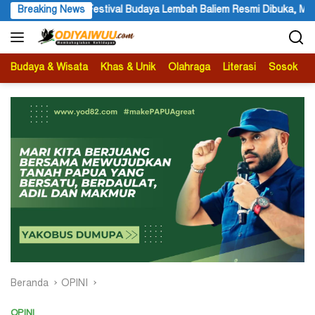
Langsung
stival Budaya Lembah Baliem Resmi Dibuka, Momentum Melestarikan 
Breaking News
ke
konten
Budaya & Wisata
Khas & Unik
Olahraga
Literasi
Sosok
B
Beranda
OPINI
OPINI