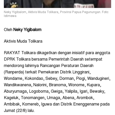
Neky Yigibalom, Aktivis Muda Tolikara, Provinsi Papua Pegunungan. Foto:
Istimewa
Oleh
Neky Yigibalom
Aktivis Muda Tolikara
RAKYAT Tolikara dikagetkan dengan inisiatif para anggota
DPRK Tolikara bersama Pemerintah Daerah setempat
mendorong lahirnya Rancangan Peraturan Daerah
(Ranperda) terkait Pemekaran Distrik Linggirani,
Wondame, Kokondao, Sebey, Dorman, Piogi, Wandugineri,
Wandikwanena, Nalorini, Biranoma, Wonome, Kupara,
Aburyumaga, Logoboma, Gwiga, Yalipila, Igari, Bewaky,
Kageluk, Tonomangen, Umaga, Abena, Arombok,
Ambibak, Komereb, Iguwa dan Distrik Enenggename pada
Jumat (22/8) lalu.