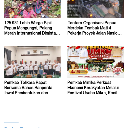
125.931 Lebih Warga Sipil
Tentara Organisasi Papua
Papua Mengungsi, Palang
Merdeka Tembak Mati 4
Merah Internasional Diminta
Pekerja Proyek Jalan Nasional
Segera Turun Tangan
di Kabupaten Tolikara
Pemkab Tolikara Rapat
Pemkab Mimika Perkuat
Bersama Bahas Ranperda
Ekonomi Kerakyatan Melalui
Ihwal Pembentukan dan
Festival Usaha Mikro, Kecil
Susunan Perangkat Daerah
dan Menengah 2026