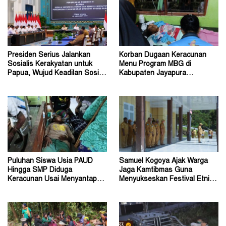
Presiden Serius Jalankan
Korban Dugaan Keracunan
Sosialis Kerakyatan untuk
Menu Program MBG di
Papua, Wujud Keadilan Sosial
Kabupaten Jayapura
bagi Masyarakat
Diperkirakan Ratusan Orang
Puluhan Siswa Usia PAUD
Samuel Kogoya Ajak Warga
Hingga SMP Diduga
Jaga Kamtibmas Guna
Keracunan Usai Menyantap
Menyukseskan Festival Etnik
Menu Program MBG
Religi dan HUT RI