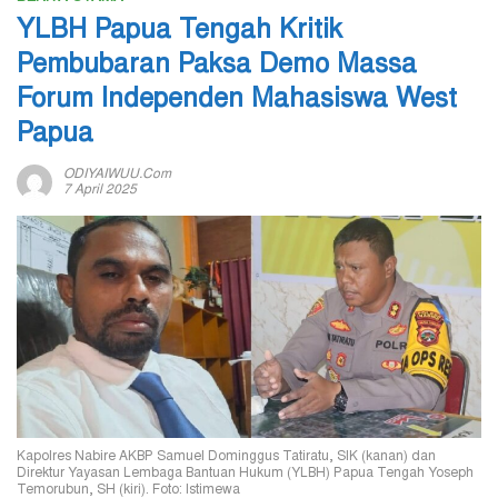
YLBH Papua Tengah Kritik
Pembubaran Paksa Demo Massa
Forum Independen Mahasiswa West
Papua
ODIYAIWUU.com
7 April 2025
Kapolres Nabire AKBP Samuel Dominggus Tatiratu, SIK (kanan) dan
Direktur Yayasan Lembaga Bantuan Hukum (YLBH) Papua Tengah Yoseph
Temorubun, SH (kiri). Foto: Istimewa