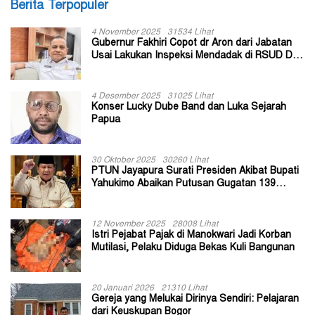
Berita Terpopuler
4 November 2025
31534 Lihat
Gubernur Fakhiri Copot dr Aron dari Jabatan
Usai Lakukan Inspeksi Mendadak di RSUD Dok
II Jayapura
4 Desember 2025
31025 Lihat
Konser Lucky Dube Band dan Luka Sejarah
Papua
30 Oktober 2025
30260 Lihat
PTUN Jayapura Surati Presiden Akibat Bupati
Yahukimo Abaikan Putusan Gugatan 139
Kepala Kampung
12 November 2025
28008 Lihat
Istri Pejabat Pajak di Manokwari Jadi Korban
Mutilasi, Pelaku Diduga Bekas Kuli Bangunan
20 Januari 2026
21310 Lihat
Gereja yang Melukai Dirinya Sendiri: Pelajaran
dari Keuskupan Bogor