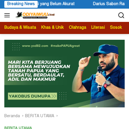
Langsung
si yang Belum Akurat
Breaking News
Darius Sabon Rain: 19 Finalis Bersa
ke
konten
Budaya & Wisata
Khas & Unik
Olahraga
Literasi
Sosok
B
Beranda
BERITA UTAMA
BERITA UTAMA