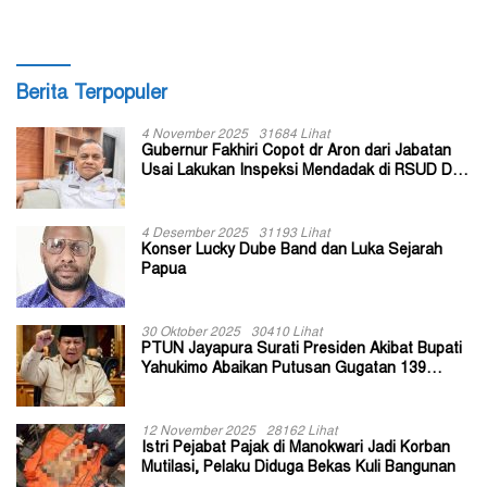
Berita Terpopuler
4 November 2025
31684 Lihat
Gubernur Fakhiri Copot dr Aron dari Jabatan
Usai Lakukan Inspeksi Mendadak di RSUD Dok
II Jayapura
4 Desember 2025
31193 Lihat
Konser Lucky Dube Band dan Luka Sejarah
Papua
30 Oktober 2025
30410 Lihat
PTUN Jayapura Surati Presiden Akibat Bupati
Yahukimo Abaikan Putusan Gugatan 139
Kepala Kampung
12 November 2025
28162 Lihat
Istri Pejabat Pajak di Manokwari Jadi Korban
Mutilasi, Pelaku Diduga Bekas Kuli Bangunan