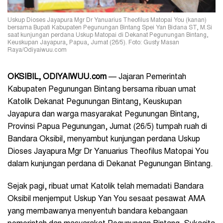
Uskup Dioses Jayapura Mgr Dr Yanuarius Theofilus Matopai You (kanan)
bersama Bupati Kabupaten Pegunungan Bintang Spei Yan Bidana ST, M.Si
saat kunjungan perdana Uskup Matopai di Dekanat Pegunungan Bintang,
Keuskupan Jayapura, Papua, Jumat (26/5). Foto: Gusty Masan
Raya/Odiyaiwuu.com
OKSIBIL, ODIYAIWUU.com
— Jajaran Pemerintah
Kabupaten Pegunungan Bintang bersama ribuan umat
Katolik Dekanat Pegunungan Bintang, Keuskupan
Jayapura dan warga masyarakat Pegunungan Bintang,
Provinsi Papua Pegunungan, Jumat (26/5) tumpah ruah di
Bandara Oksibil, menyambut kunjungan perdana Uskup
Dioses Jayapura Mgr Dr Yanuarius Theofilus Matopai You
dalam kunjungan perdana di Dekanat Pegunungan Bintang.
Sejak pagi, ribuat umat Katolik telah memadati Bandara
Oksibil menjemput Uskup Yan You sesaat pesawat AMA
yang membawanya menyentuh bandara kebangaan