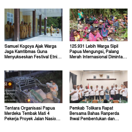
Diperkirakan Ratusan Orang
Menu Program MBG
Samuel Kogoya Ajak Warga
125.931 Lebih Warga Sipil
Jaga Kamtibmas Guna
Papua Mengungsi, Palang
Menyukseskan Festival Etnik
Merah Internasional Diminta
Religi dan HUT RI
Segera Turun Tangan
Tentara Organisasi Papua
Pemkab Tolikara Rapat
Merdeka Tembak Mati 4
Bersama Bahas Ranperda
Pekerja Proyek Jalan Nasional
Ihwal Pembentukan dan
di Kabupaten Tolikara
Susunan Perangkat Daerah