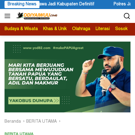
Langsung
finitif
Breaking News
Polres Jayapura Lakukan Penyelidikan Pasca Kerac
ke
konten
Budaya & Wisata
Khas & Unik
Olahraga
Literasi
Sosok
B
Beranda
BERITA UTAMA
BERITA UTAMA