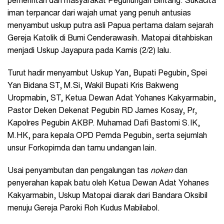
pemerintah dan masyarakat Pegunungan Bintang. Sukacita
iman terpancar dari wajah umat yang penuh antusias
menyambut uskup putra asli Papua pertama dalam sejarah
Gereja Katolik di Bumi Cenderawasih. Matopai ditahbiskan
menjadi Uskup Jayapura pada Kamis (2/2) lalu.
Turut hadir menyambut Uskup Yan, Bupati Pegubin, Spei
Yan Bidana ST, M.Si, Wakil Bupati Kris Bakweng
Uropmabin, ST, Ketua Dewan Adat Yohanes Kakyarmabin,
Pastor Deken Dekenat Pegubin RD James Kosay, Pr,
Kapolres Pegubin AKBP. Muhamad Dafi Bastomi S.IK,
M.HK, para kepala OPD Pemda Pegubin, serta sejumlah
unsur Forkopimda dan tamu undangan lain.
Usai penyambutan dan pengalungan tas
noken
dan
penyerahan kapak batu oleh Ketua Dewan Adat Yohanes
Kakyarmabin, Uskup Matopai diarak dari Bandara Oksibil
menuju Gereja Paroki Roh Kudus Mabilabol.