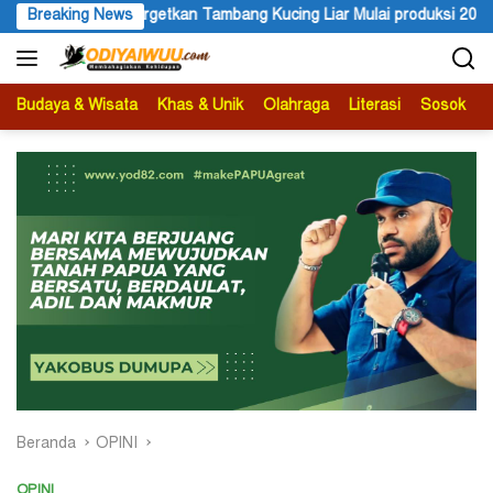
Langsung
a Targetkan Tambang Kucing Liar Mulai produksi 2029, IUPK Akan Be
Breaking News
ke
konten
Budaya & Wisata
Khas & Unik
Olahraga
Literasi
Sosok
B
Beranda
OPINI
OPINI