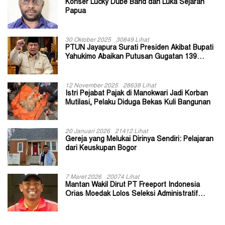
Konser Lucky Dube Band dan Luka Sejarah
Papua
30 Oktober 2025
30849 Lihat
PTUN Jayapura Surati Presiden Akibat Bupati
Yahukimo Abaikan Putusan Gugatan 139
Kepala Kampung
12 November 2025
28638 Lihat
Istri Pejabat Pajak di Manokwari Jadi Korban
Mutilasi, Pelaku Diduga Bekas Kuli Bangunan
20 Januari 2026
21412 Lihat
Gereja yang Melukai Dirinya Sendiri: Pelajaran
dari Keuskupan Bogor
7 Maret 2026
20074 Lihat
Mantan Wakil Dirut PT Freeport Indonesia
Orias Moedak Lolos Seleksi Administratif
Calon ADK OJK