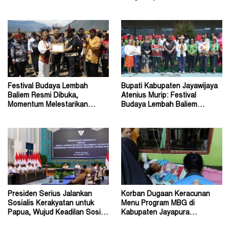
Diadukan ke KPK RI
Gubernur John Tabo ke KPK
Festival Budaya Lembah
Bupati Kabupaten Jayawijaya
Baliem Resmi Dibuka,
Atenius Murip: Festival
Momentum Melestarikan
Budaya Lembah Baliem
Budaya Warisan Leluhur
Dongkrak UMKM
Presiden Serius Jalankan
Korban Dugaan Keracunan
Sosialis Kerakyatan untuk
Menu Program MBG di
Papua, Wujud Keadilan Sosial
Kabupaten Jayapura
bagi Masyarakat
Diperkirakan Ratusan Orang