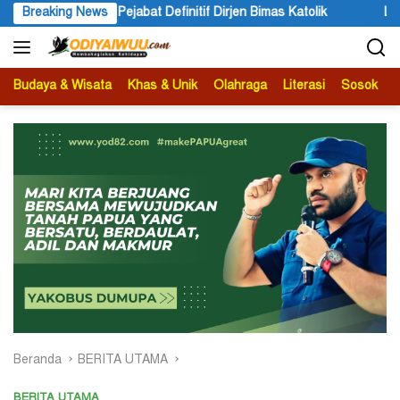
Langsung
Dirjen Bimas Katolik
Breaking News
Lapisan Persoalan Papua
PT 
ke
konten
Budaya & Wisata
Khas & Unik
Olahraga
Literasi
Sosok
B
Beranda
BERITA UTAMA
BERITA UTAMA