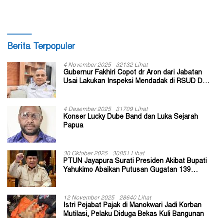
Berita Terpopuler
4 November 2025
32132 Lihat
Gubernur Fakhiri Copot dr Aron dari Jabatan
Usai Lakukan Inspeksi Mendadak di RSUD Dok
II Jayapura
4 Desember 2025
31709 Lihat
Konser Lucky Dube Band dan Luka Sejarah
Papua
30 Oktober 2025
30851 Lihat
PTUN Jayapura Surati Presiden Akibat Bupati
Yahukimo Abaikan Putusan Gugatan 139
Kepala Kampung
12 November 2025
28640 Lihat
Istri Pejabat Pajak di Manokwari Jadi Korban
Mutilasi, Pelaku Diduga Bekas Kuli Bangunan