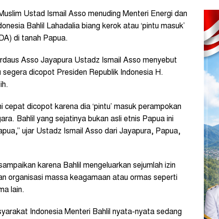
uslim Ustad Ismail Asso menuding Menteri Energi dan
nesia Bahlil Lahadalia biang kerok atau ‘pintu masuk’
DA) di tanah Papua.
irdaus Asso Jayapura Ustadz Ismail Asso menyebut
u segera dicopot Presiden Republik Indonesia H.
ih.
ni cepat dicopot karena dia ‘pintu’ masuk perampokan
. Bahlil yang sejatinya bukan asli etnis Papua ini
ua,” ujar Ustadz Ismail Asso dari Jayapura, Papua,
isampaikan karena Bahlil mengeluarkan sejumlah izin
an organisasi massa keagamaan atau ormas seperti
ma lain.
yarakat Indonesia Menteri Bahlil nyata-nyata sedang