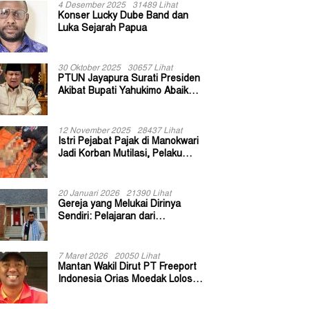
4 Desember 2025
31489 Lihat
Konser Lucky Dube Band dan
Luka Sejarah Papua
30 Oktober 2025
30657 Lihat
PTUN Jayapura Surati Presiden
Akibat Bupati Yahukimo Abaikan
Putusan Gugatan 139 Kepala
Kampung
12 November 2025
28437 Lihat
Istri Pejabat Pajak di Manokwari
Jadi Korban Mutilasi, Pelaku
Diduga Bekas Kuli Bangunan
20 Januari 2026
21390 Lihat
Gereja yang Melukai Dirinya
Sendiri: Pelajaran dari
Keuskupan Bogor
7 Maret 2026
20050 Lihat
Mantan Wakil Dirut PT Freeport
Indonesia Orias Moedak Lolos
Seleksi Administratif Calon ADK
OJK