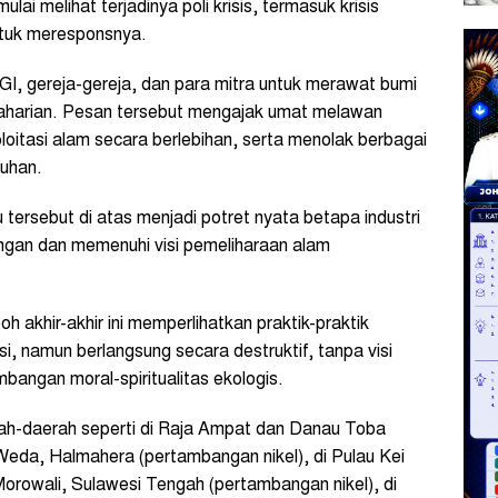
ai melihat terjadinya poli krisis, termasuk krisis
ntuk meresponsnya.
, gereja-gereja, dan para mitra untuk merawat bumi
gaharian. Pesan tersebut mengajak umat melawan
loitasi alam secara berlebihan, serta menolak berbagai
Tuhan.
 tersebut di atas menjadi potret nyata betapa industri
kungan dan memenuhi visi pemeliharaan alam
 akhir-akhir ini memperlihatkan praktik-praktik
si, namun berlangsung secara destruktif, tanpa visi
mbangan moral-spiritualitas ekologis.
ah-daerah seperti di Raja Ampat dan Danau Toba
k Weda, Halmahera (pertambangan nikel), di Pulau Kei
Morowali, Sulawesi Tengah (pertambangan nikel), di