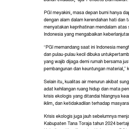
bahan evaluasi,” ujar Pendeta Darmawan.
PGI meyakini, masa depan bumi hanya dap
dengan alam dalam kerendahan hati dan ta
menyatakan keprihatinan mendalam atas se
Indonesia yang mengabaikan keberlanjutan
“PGI memandang saat ini Indonesia mengha
dan pulau-pulau kecil dibuka untukpertam
yang wajib dijaga demi rumah bersama ju
pembangunan dan keuntungan material,”
Selain itu, kualitas air menurun akibat s
adat kehilangan ruang hidup dan mata pe
krisis ekologis yang ditandai hilangnya 
iklim, dan ketidakadilan terhadap masyarak
Krisis ekologis juga jauh sebelumnya menj
Kabupaten Tana Toraja tahun 2024 berta