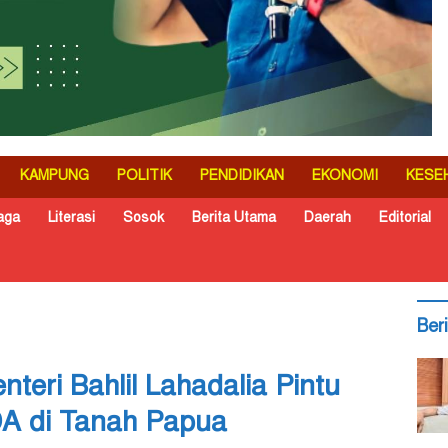
KAMPUNG
POLITIK
PENDIDIKAN
EKONOMI
KESE
aga
Literasi
Sosok
Berita Utama
Daerah
Editorial
Ber
eri Bahlil Lahadalia Pintu
A di Tanah Papua