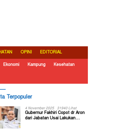
HATAN
OPINI
EDITORIAL
Ekonomi
Kampung
Kesehatan
ita Terpopuler
4 November 2025
31940 Lihat
Gubernur Fakhiri Copot dr Aron
dari Jabatan Usai Lakukan
Inspeksi Mendadak di RSUD Dok
II Jayapura