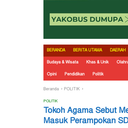
BERANDA
BERITA UTAMA
DAERAH
Budaya & Wisata
Khas & Unik
Olahr
Opini
Pendidikan
Politik
Beranda
POLITIK
POLITIK
Tokoh Agama Sebut Ment
Masuk Perampokan SD