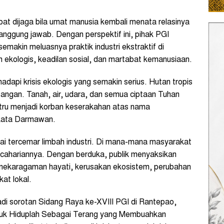
at dijaga bila umat manusia kembali menata relasinya
nggung jawab. Dengan perspektif ini, pihak PGI
makin meluasnya praktik industri ekstraktif di
 ekologis, keadilan sosial, dan martabat kemanusiaan.
dapi krisis ekologis yang semakin serius. Hutan tropis
bangan. Tanah, air, udara, dan semua ciptaan Tuhan
stru menjadi korban keserakahan atas nama
 kata Darmawan.
ungai tercemar limbah industri. Di mana-mana masyarakat
ncahariannya. Dengan berduka, publik menyaksikan
keanekaragaman hayati, kerusakan ekosistem, perubahan
at lokal.
adi sorotan Sidang Raya ke-XVIII PGI di Rantepao,
juk Hiduplah Sebagai Terang yang Membuahkan