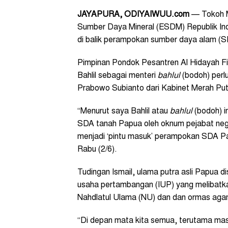
JAYAPURA, ODIYAIWUU.com
— Tokoh M
Sumber Daya Mineral (ESDM) Republik Indo
di balik perampokan sumber daya alam (S
Pimpinan Pondok Pesantren Al Hidayah F
Bahlil sebagai menteri
bahlul
(bodoh) perl
Prabowo Subianto dari Kabinet Merah Put
“Menurut saya Bahlil atau
bahlul
(bodoh) i
SDA tanah Papua oleh oknum pejabat negara
menjadi ‘pintu masuk’ perampokan SDA Pap
Rabu (2/6).
Tudingan Ismail, ulama putra asli Papua d
usaha pertambangan (IUP) yang melibatk
Nahdlatul Ulama (NU) dan dan ormas aga
“Di depan mata kita semua, terutama mas