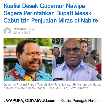
Koalisi Desak Gubernur Nawipa
Segera Perintahkan Bupati Mesak
Cabut Izin Penjualan Miras di Nabire
ODIYAIWUU.com
28 Juni 2025
Gubernur Provinsi Papua Tengah Meki Fritz Nawipa, SH (kanan) dan Bupati
Kabupaten Nabire Mesak Magai, S.Sos, M.Si. (kiri). Foto: Istimewa
JAYAPURA, ODIYAIWUU.com
— Koalisi Penegak Hukum