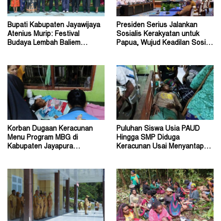
Bupati Kabupaten Jayawijaya
Presiden Serius Jalankan
Atenius Murip: Festival
Sosialis Kerakyatan untuk
Budaya Lembah Baliem
Papua, Wujud Keadilan Sosial
Dongkrak UMKM
bagi Masyarakat
Korban Dugaan Keracunan
Puluhan Siswa Usia PAUD
Menu Program MBG di
Hingga SMP Diduga
Kabupaten Jayapura
Keracunan Usai Menyantap
Diperkirakan Ratusan Orang
Menu Program MBG