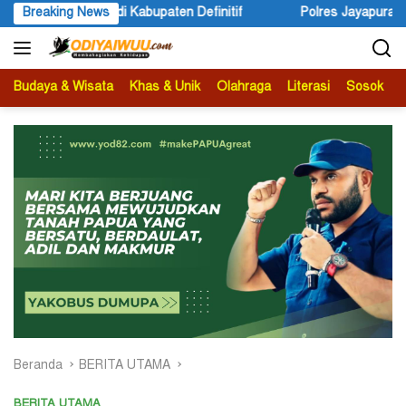
Langsung
lres Jayapura Lakukan Penyelidikan Pasca Keracunan Akibat Dugaa
Breaking News
ke
konten
Budaya & Wisata
Khas & Unik
Olahraga
Literasi
Sosok
B
Beranda
BERITA UTAMA
BERITA UTAMA