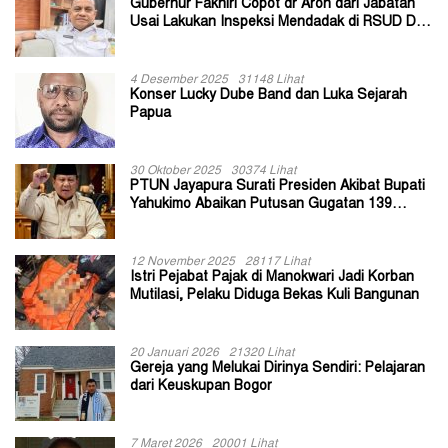
Gubernur Fakhiri Copot dr Aron dari Jabatan
Usai Lakukan Inspeksi Mendadak di RSUD Dok
II Jayapura
4 Desember 2025
31148 Lihat
Konser Lucky Dube Band dan Luka Sejarah
Papua
30 Oktober 2025
30374 Lihat
PTUN Jayapura Surati Presiden Akibat Bupati
Yahukimo Abaikan Putusan Gugatan 139
Kepala Kampung
12 November 2025
28117 Lihat
Istri Pejabat Pajak di Manokwari Jadi Korban
Mutilasi, Pelaku Diduga Bekas Kuli Bangunan
20 Januari 2026
21320 Lihat
Gereja yang Melukai Dirinya Sendiri: Pelajaran
dari Keuskupan Bogor
7 Maret 2026
20001 Lihat