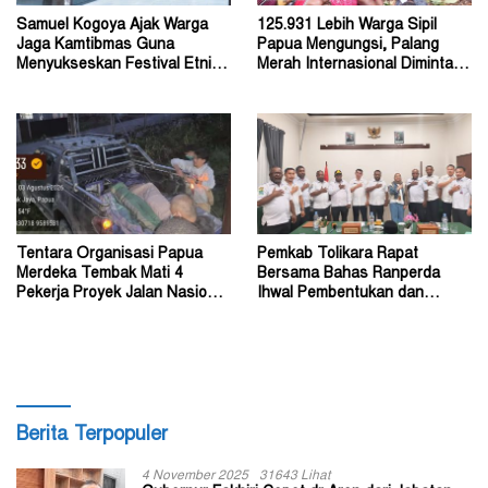
Samuel Kogoya Ajak Warga
125.931 Lebih Warga Sipil
Jaga Kamtibmas Guna
Papua Mengungsi, Palang
Menyukseskan Festival Etnik
Merah Internasional Diminta
Religi dan HUT RI
Segera Turun Tangan
Tentara Organisasi Papua
Pemkab Tolikara Rapat
Merdeka Tembak Mati 4
Bersama Bahas Ranperda
Pekerja Proyek Jalan Nasional
Ihwal Pembentukan dan
di Kabupaten Tolikara
Susunan Perangkat Daerah
Berita Terpopuler
4 November 2025
31643 Lihat