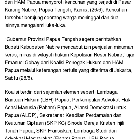
dan HAM Papua menyoroti kericuhan yang terjadi di Pasar
Karang Nabire, Papua Tengah, Kamis, (26/6). Kericuhan
tersebut berujung seorang warga meninggal dan dua
lainnya mengalami luka-luka.
“Gubernur Provinsi Papua Tengah segera perintahkan
Bupati Kabupaten Nabire mencabut izin penjualan minuman
keras, miras di wilayah hukum Kepolisian Resor Nabire,” ujar
Emanuel Gobay dari Koalisi Penegak Hukum dan HAM
Papua melalui keterangan tertulis yang diterima di Jakarta,
Sabtu (28/6).
Koalisi terdiri dari sejumlah elemen seperti Lembaga
Bantuan Hukum (LBH) Papua, Perkumpulan Advokat Hak
Asasi Manusia (Paham) Papua, Aliansi Demokrasi untuk
Papua (ALDP), Sekretariat Keadilan Perdamaian dan
Keutuhan Ciptaan (SKP KC) Sinode Gereja Kristen Injili
Tanah Papua, SKP Fransiskan, Lembaga Studi dan
Advokasi Masyarakat (Elsam) Papua, LBH Papua