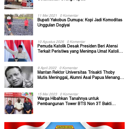
11 Mei 2021
0 Komentar
Bupati Yakobus Dumupa: Kopi Jadi Komoditas
Unggulan Dogiyai
10 Agustus 2026
0 Komentar
Pemuda Katolik Desak Presiden Beri Atensi
Terkait Peristiwa yang Menimpa Umat Katolik
Stasi Wuloni
9 April 2022
0 Komentar
Mantan Rektor Universitas Trisakti Thoby
Mutis Meninggal, Alumni Asal Papua Menangis:
Paitua Orang Baik yang Sangat Membantu
15 Mei 2023
0 Komentar
Warga Hibahkan Tanahnya untuk
Pembangunan Tower BTS Non 3T Bakti
Kominfo di Kabupaten Jayapura