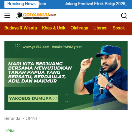
Langsung
lang Festival Etnik Religi 2026, Bupati Wandik Ajak Wisatawan Mancan
Breaking News
ke
konten
Budaya & Wisata
Khas & Unik
Olahraga
Literasi
Sosok
B
Beranda
OPINI
OPINI