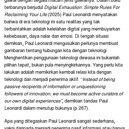
gawai dengan segala macam jenis gawainya. Dalam buku
terbarunya berjudul
Digital Exhaustion: Simple Rules For
Reclaiming Your Life
(2025) Paul Leonaridi menyatakan
bahwa di era teknologi ini satu realitas yang tak
terbantahkan adalah kelelahan digital yang membuyarkan
kebebasan, daya nalar dan emosi. Di tengah situasi
demikian, Paul Leonardi mengusulkan perlunya membuat
gambaran tentang hubungan kita dengan teknologi.
Menghentikan penggunaan teknologi dewasa ini bukanlah
pilihan tepat, bukan pula menyingkirkannya. Yang perlu kita
lakukan adalah memikirkan kembali relasi kita dengan
teknologi dan menjadi penerima aktif. “
Instead of being
passive recipients of information or unquestioning
followers of innovation, we must become active curators of
our own digital experiences”
, demikian tandas Paul
Leonardi dalam menutup bukunya (p.267).
Apa yang ditegaskan Paul Leonardi sangat sederhana,
yakni daripada menjadi penerima pasif informasi atau hanya