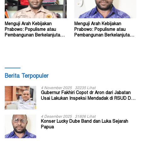
Menguji Arah Kebijakan
Menguji Arah Kebijakan
Prabowo: Populisme atau
Prabowo: Populisme atau
Pembangunan Berkelanjutan?
Pembangunan Berkelanjutan?
(2)
(1)
Berita Terpopuler
4 November 2025
32235 Lihat
Gubernur Fakhiri Copot dr Aron dari Jabatan
Usai Lakukan Inspeksi Mendadak di RSUD Dok
II Jayapura
4 Desember 2025
31806 Lihat
Konser Lucky Dube Band dan Luka Sejarah
Papua