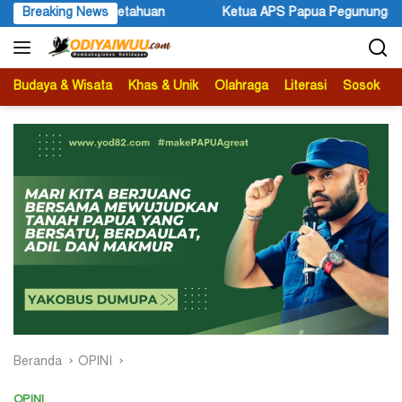
Langsung
etua APS Papua Pegunungan Sonni Lokobal: Kalau Mau KPK Audit D
Breaking News
ke
konten
Budaya & Wisata
Khas & Unik
Olahraga
Literasi
Sosok
B
Beranda
OPINI
OPINI