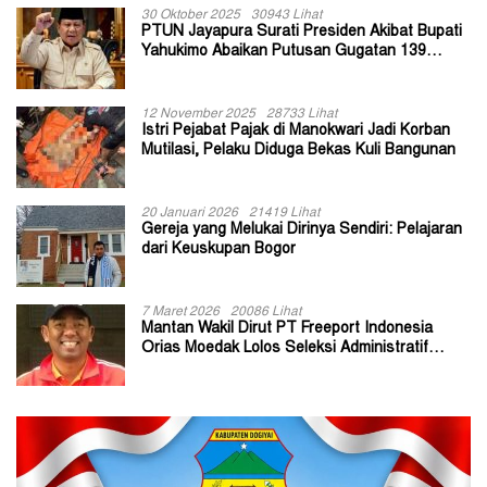
30 Oktober 2025
30943 Lihat
PTUN Jayapura Surati Presiden Akibat Bupati
Yahukimo Abaikan Putusan Gugatan 139
Kepala Kampung
12 November 2025
28733 Lihat
Istri Pejabat Pajak di Manokwari Jadi Korban
Mutilasi, Pelaku Diduga Bekas Kuli Bangunan
20 Januari 2026
21419 Lihat
Gereja yang Melukai Dirinya Sendiri: Pelajaran
dari Keuskupan Bogor
7 Maret 2026
20086 Lihat
Mantan Wakil Dirut PT Freeport Indonesia
Orias Moedak Lolos Seleksi Administratif
Calon ADK OJK