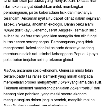
Di sinilah letak paradoks yang menyakitkan. Di saat nilai-
nilai noken sangat dibutuhkan untuk membingkai
pembangunan, justru keberadaan fisik dan maknanya
terancam. Ancaman nyata itu dapat dilihat dalam sejumlah
aspek.
Pertama
, ancaman ekologis. Bahan baku alami
noken
(kulit kayu Genemo, serat Anggrek) semakin sulit
akibat laju deforestasi yang kian menggila dan alih fungsi
hutan secara serampangan. Pembangunan yang tidak
menghormati kelestarian hutan pada dasarnya sedang
membunuh salah satu simbol kebanggaan Papua. Upaya
pelestarian berjalan seiring tekanan global.
Kedua
, ancaman sosio-ekonomi. Generasi muda lebih
tertarik pada tas ransel bermerk yang murah daripada
mempelajari proses menganyam
noken
yang lama dan sulit.
Tekanan ekonomi mendorong penjualan
noken
“palsu” dari
benang nilon pabrikan, yang meski secara ekonomi
menguntungkan dalam jangka pendek, mengikis makna