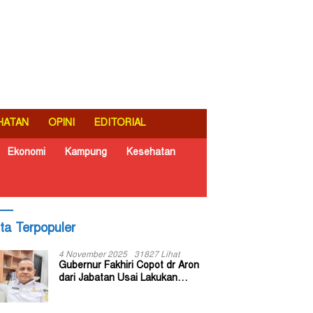
HATAN
OPINI
EDITORIAL
Ekonomi
Kampung
Kesehatan
ita Terpopuler
4 November 2025
31827 Lihat
Gubernur Fakhiri Copot dr Aron
dari Jabatan Usai Lakukan
Inspeksi Mendadak di RSUD Dok
II Jayapura