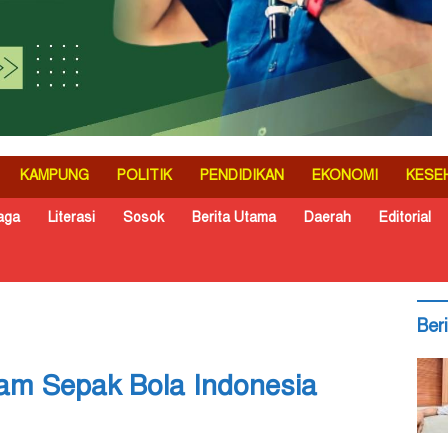
KAMPUNG
POLITIK
PENDIDIKAN
EKONOMI
KESE
aga
Literasi
Sosok
Berita Utama
Daerah
Editorial
Ber
am Sepak Bola Indonesia