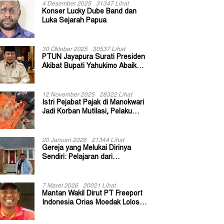
4 Desember 2025
31347 Lihat
Konser Lucky Dube Band dan
Luka Sejarah Papua
30 Oktober 2025
30537 Lihat
PTUN Jayapura Surati Presiden
Akibat Bupati Yahukimo Abaikan
Putusan Gugatan 139 Kepala
Kampung
12 November 2025
28322 Lihat
Istri Pejabat Pajak di Manokwari
Jadi Korban Mutilasi, Pelaku
Diduga Bekas Kuli Bangunan
20 Januari 2026
21344 Lihat
Gereja yang Melukai Dirinya
Sendiri: Pelajaran dari
Keuskupan Bogor
7 Maret 2026
20021 Lihat
Mantan Wakil Dirut PT Freeport
Indonesia Orias Moedak Lolos
Seleksi Administratif Calon ADK
OJK