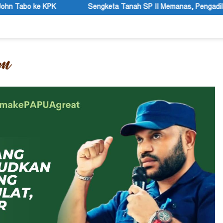
a Tanah SP II Memanas, Pengadilan Negeri Timika Tegaskan Ekseku