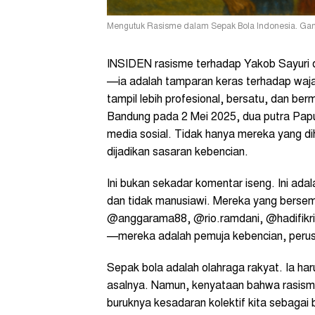
Mengutuk Rasisme dalam Sepak Bola Indonesia. Gamba
INSIDEN rasisme terhadap Yakob Sayuri 
—ia adalah tamparan keras terhadap waja
tampil lebih profesional, bersatu, dan be
Bandung pada 2 Mei 2025, dua putra Papua
media sosial. Tidak hanya mereka yang di
dijadikan sasaran kebencian.
Ini bukan sekadar komentar iseng. Ini ada
dan tidak manusiawi. Mereka yang bersemb
@anggarama88, @rio.ramdani, @hadifikri
—mereka adalah pemuja kebencian, perusak
Sepak bola adalah olahraga rakyat. Ia ha
asalnya. Namun, kenyataan bahwa rasisme 
buruknya kesadaran kolektif kita sebaga