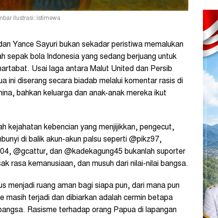
r Ilustrasi: Istimewa
dan Yance Sayuri bukan sekadar peristiwa memalukan
h sepak bola Indonesia yang sedang berjuang untuk
rmartabat. Usai laga antara Malut United dan Persib
 ini diserang secara biadab melalui komentar rasis di
hina, bahkan keluarga dan anak-anak mereka ikut
lah kejahatan kebencian yang menjijikkan, pengecut,
unyi di balik akun-akun palsu seperti @pikz97,
04, @gcattur, dan @kadekagung45 bukanlah suporter
 rasa kemanusiaan, dan musuh dari nilai-nilai bangsa.
rus menjadi ruang aman bagi siapa pun, dari mana pun
masih terjadi dan dibiarkan adalah cermin betapa
i bangsa. Rasisme terhadap orang Papua di lapangan