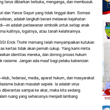
ang terus dibiarkan terbuka, menganga, dan membusuk.
 dan Yance Sayuri yang tidak tinggal diam. Somasi
olisian, adalah langkah berani melawan kejahatan
adi—ini adalah perlawanan simbolik untuk setiap anak
a kulitnya, logatnya, atau tanah kelahirannya.
PSSI Erick Thohir memang telah menyampaikan kutukan
tas kertas tidak akan pernah cukup. Yang kami minta
kasikan identitas mereka, dan dorong proses hukum
k rasisme. Jangan ada maaf bagi pelaku kebencian
klub, federasi, media, aparat hukum, dan masyarakat
asisme bukan masalah sepele. Ia adalah virus
k diberantas sampai ke akar, maka kita sedang
lam ruang yang seharusnya menjadi lambang