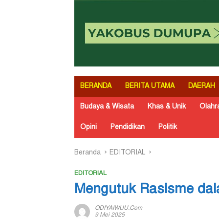
BERANDA
BERITA UTAMA
DAERAH
Budaya & Wisata
Khas & Unik
Olahr
Opini
Pendidikan
Politik
Beranda
EDITORIAL
EDITORIAL
Mengutuk Rasisme dal
ODIYAIWUU.com
9 Mei 2025