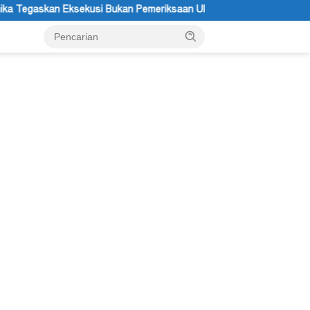
eriksaan Ulang
Festival Budaya Lembah Baliem Resmi Dibuk