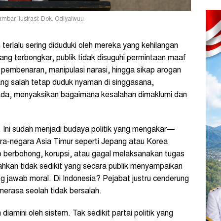
mbar Ilustrasi: Dok. Odiyaiwuu
terlalu sering diduduki oleh mereka yang kehilangan
g terbongkar, publik tidak disuguhi permintaan maaf
n pembenaran, manipulasi narasi, hingga sikap arogan
ng salah tetap duduk nyaman di singgasana,
ada, menyaksikan bagaimana kesalahan dimaklumi dan
 Ini sudah menjadi budaya politik yang mengakar—
ra-negara Asia Timur seperti Jepang atau Korea
p berbohong, korupsi, atau gagal melaksanakan tugas
Bahkan tidak sedikit yang secara publik menyampaikan
 jawab moral. Di Indonesia? Pejabat justru cenderung
merasa seolah tidak bersalah.
 diamini oleh sistem. Tak sedikit partai politik yang