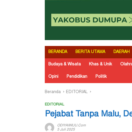
BERANDA
BERITA UTAMA
DAERAH
Budaya & Wisata
Khas & Unik
Olahr
Opini
Pendidikan
Politik
Beranda
EDITORIAL
EDITORIAL
Pejabat Tanpa Malu, D
ODIYAIWUU.com
5 Juli 2025