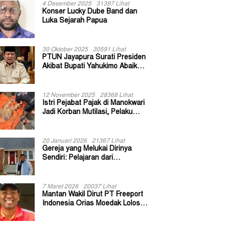
4 Desember 2025
31397 Lihat
Konser Lucky Dube Band dan
Luka Sejarah Papua
30 Oktober 2025
30591 Lihat
PTUN Jayapura Surati Presiden
Akibat Bupati Yahukimo Abaikan
Putusan Gugatan 139 Kepala
Kampung
12 November 2025
28368 Lihat
Istri Pejabat Pajak di Manokwari
Jadi Korban Mutilasi, Pelaku
Diduga Bekas Kuli Bangunan
20 Januari 2026
21367 Lihat
Gereja yang Melukai Dirinya
Sendiri: Pelajaran dari
Keuskupan Bogor
7 Maret 2026
20037 Lihat
Mantan Wakil Dirut PT Freeport
Indonesia Orias Moedak Lolos
Seleksi Administratif Calon ADK
OJK