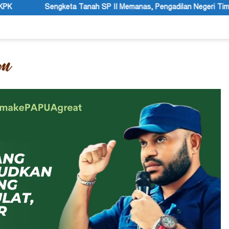
I Memanas, Pengadilan Negeri Timika Tegaskan Eksekusi Bukan Pem