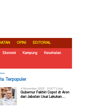
HATAN
OPINI
EDITORIAL
Ekonomi
Kampung
Kesehatan
ita Terpopuler
4 November 2025
31877 Lihat
Gubernur Fakhiri Copot dr Aron
dari Jabatan Usai Lakukan
Inspeksi Mendadak di RSUD Dok
II Jayapura