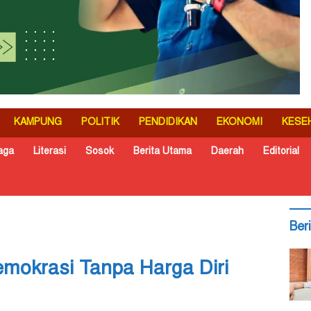
KAMPUNG
POLITIK
PENDIDIKAN
EKONOMI
KESE
aga
Literasi
Sosok
Berita Utama
Daerah
Editorial
Ber
emokrasi Tanpa Harga Diri