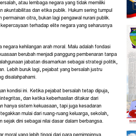
rsalah, atau lembaga negara yang tidak memiliki
akuntabilitas dan etika publik. Hukum sering tumpul
 permainan citra, bukan lagi pengawal nurani publik.
 kepercayaan terhadap elite negara yang seharusnya
a negara kehilangan arah moral. Malu adalah fondasi
kekuasaan berubah menjadi panggung pembenaran tanpa
alahgunaan jabatan disamarkan sebagai strategi politik,
. Lebih buruk lagi, pejabat yang bersalah justru
g disalahpahami.
n kondisi ini. Ketika pejabat bersalah tetap dipuja,
integritas, dan ketika keberhasilan ditakar dari
n hanya sistem kekuasaan, tapi juga kesadaran
ditegakkan mulai dari ruang-ruang keluarga, sekolah,
 sejak dini sebagai nilai dasar dalam berbangsa.
 moral yang lebih tinggi dari para pemimpinnya.