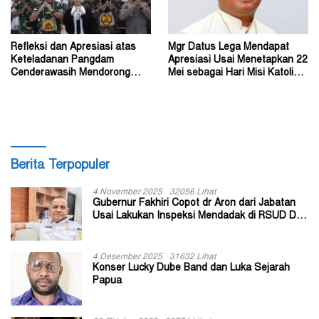
Refleksi dan Apresiasi atas
Mgr Datus Lega Mendapat
Keteladanan Pangdam
Apresiasi Usai Menetapkan 22
Cenderawasih Mendorong
Mei sebagai Hari Misi Katolik
Perdamaian di Wamena
di Tanah Papua
Berita Terpopuler
4 November 2025
32056 Lihat
Gubernur Fakhiri Copot dr Aron dari Jabatan
Usai Lakukan Inspeksi Mendadak di RSUD Dok
II Jayapura
4 Desember 2025
31632 Lihat
Konser Lucky Dube Band dan Luka Sejarah
Papua