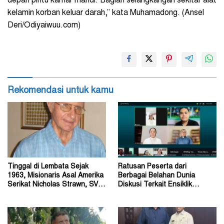
depan pintu kamar mandi. Bagian selangkangan sekitar alat
kelamin korban keluar darah,” kata Muhamadong. (Ansel
Deri/Odiyaiwuu.com)
Rekomendasi untuk kamu
Tinggal di Lembata Sejak
Ratusan Peserta dari
1963, Misionaris Asal Amerika
Berbagai Belahan Dunia
Serikat Nicholas Strawn, SVD
Diskusi Terkait Ensiklik
Tutup Usia
Magnifica Humanitas Paus
Leo