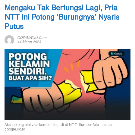
Mengaku Tak Berfungsi Lagi, Pria
NTT Ini Potong ‘Burungnya’ Nyaris
Putus
ODIYAIWUU.com
14 Maret 2023
Aksi potong alat vital kembali terjadi di NTT. Sumber foto ilustrasi:
google.co.id