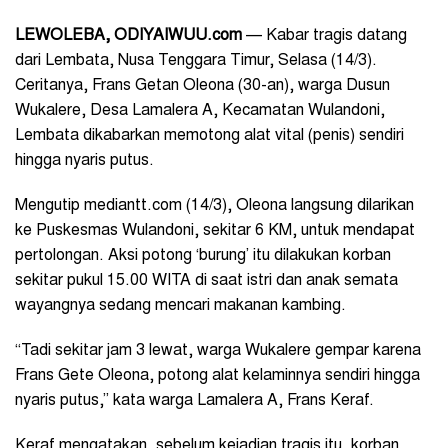
LEWOLEBA, ODIYAIWUU.com
— Kabar tragis datang
dari Lembata, Nusa Tenggara Timur, Selasa (14/3).
Ceritanya, Frans Getan Oleona (30-an), warga Dusun
Wukalere, Desa Lamalera A, Kecamatan Wulandoni,
Lembata dikabarkan memotong alat vital (penis) sendiri
hingga nyaris putus.
Mengutip mediantt.com (14/3), Oleona langsung dilarikan
ke Puskesmas Wulandoni, sekitar 6 KM, untuk mendapat
pertolongan. Aksi potong ‘burung’ itu dilakukan korban
sekitar pukul 15.00 WITA di saat istri dan anak semata
wayangnya sedang mencari makanan kambing.
“Tadi sekitar jam 3 lewat, warga Wukalere gempar karena
Frans Gete Oleona, potong alat kelaminnya sendiri hingga
nyaris putus,” kata warga Lamalera A, Frans Keraf.
Keraf mengatakan, sebelum kejadian tragis itu, korban