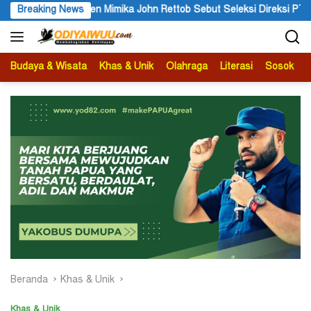
Langsung
ettob Sebut Seleksi Direksi PT MAS Wajib Lewat Mekanisme RUPS
Breaking News
ke
konten
Budaya & Wisata
Khas & Unik
Olahraga
Literasi
Sosok
B
Beranda
Khas & Unik
Khas & Unik