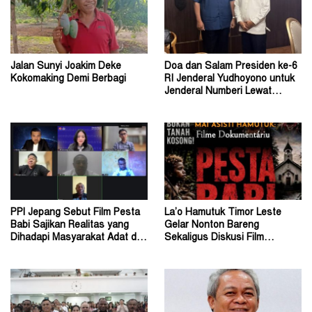
Jalan Sunyi Joakim Deke
Doa dan Salam Presiden ke-6
Kokomaking Demi Berbagi
RI Jenderal Yudhoyono untuk
Jenderal Numberi Lewat
Profesor Numberi
PPI Jepang Sebut Film Pesta
La’o Hamutuk Timor Leste
Babi Sajikan Realitas yang
Gelar Nonton Bareng
Dihadapi Masyarakat Adat di
Sekaligus Diskusi Film
Tanah Papua
Dokumenter Pesta Babi