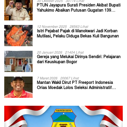
30 Oktober 2025
30774 Lihat
PTUN Jayapura Surati Presiden Akibat Bupati
Yahukimo Abaikan Putusan Gugatan 139
Kepala Kampung
12 November 2025
28563 Lihat
Istri Pejabat Pajak di Manokwari Jadi Korban
Mutilasi, Pelaku Diduga Bekas Kuli Bangunan
20 Januari 2026
21404 Lihat
Gereja yang Melukai Dirinya Sendiri: Pelajaran
dari Keuskupan Bogor
7 Maret 2026
20067 Lihat
Mantan Wakil Dirut PT Freeport Indonesia
Orias Moedak Lolos Seleksi Administratif
Calon ADK OJK