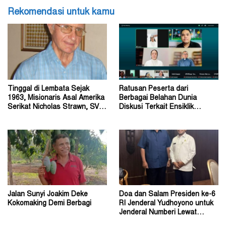
Rekomendasi untuk kamu
Tinggal di Lembata Sejak
Ratusan Peserta dari
1963, Misionaris Asal Amerika
Berbagai Belahan Dunia
Serikat Nicholas Strawn, SVD
Diskusi Terkait Ensiklik
Tutup Usia
Magnifica Humanitas Paus
Leo
Jalan Sunyi Joakim Deke
Doa dan Salam Presiden ke-6
Kokomaking Demi Berbagi
RI Jenderal Yudhoyono untuk
Jenderal Numberi Lewat
Profesor Numberi