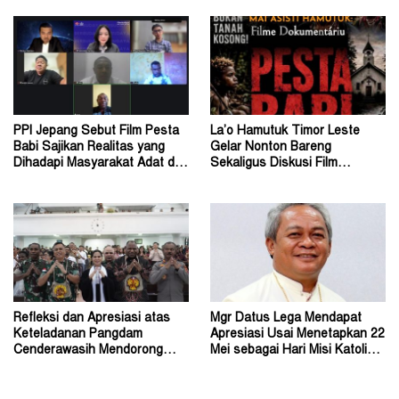
PPI Jepang Sebut Film Pesta
La’o Hamutuk Timor Leste
Babi Sajikan Realitas yang
Gelar Nonton Bareng
Dihadapi Masyarakat Adat di
Sekaligus Diskusi Film
Tanah Papua
Dokumenter Pesta Babi
Refleksi dan Apresiasi atas
Mgr Datus Lega Mendapat
Keteladanan Pangdam
Apresiasi Usai Menetapkan 22
Cenderawasih Mendorong
Mei sebagai Hari Misi Katolik
Perdamaian di Wamena
di Tanah Papua