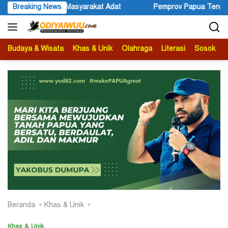
Langsung
ov Papua Tengah dan Scopi Teken MoU Perkuat Pemberdayaan Kopi M
Breaking News
ke
konten
Budaya & Wisata
Khas & Unik
Olahraga
Literasi
Sosok
B
Beranda
Khas & Unik
Khas & Unik