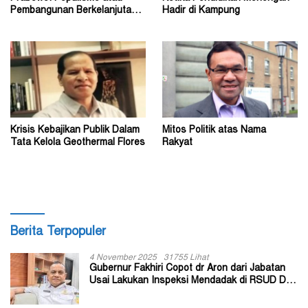
Pembangunan Berkelanjutan?
Hadir di Kampung
(1)
Krisis Kebajikan Publik Dalam
Mitos Politik atas Nama
Tata Kelola Geothermal Flores
Rakyat
Berita Terpopuler
4 November 2025
31755 Lihat
Gubernur Fakhiri Copot dr Aron dari Jabatan
Usai Lakukan Inspeksi Mendadak di RSUD Dok
II Jayapura