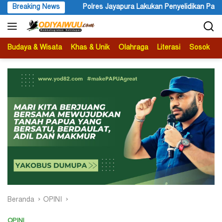
Langsung
lres Jayapura Lakukan Penyelidikan Pasca Keracunan Akibat Dugaa
Breaking News
ke
konten
Budaya & Wisata
Khas & Unik
Olahraga
Literasi
Sosok
B
Beranda
OPINI
OPINI