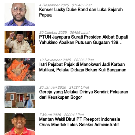
4 Desember 2025
31246 Lihat
Konser Lucky Dube Band dan Luka Sejarah
Papua
30 Oktober 2025
30456 Lihat
PTUN Jayapura Surati Presiden Akibat Bupati
Yahukimo Abaikan Putusan Gugatan 139
Kepala Kampung
12 November 2025
28226 Lihat
Istri Pejabat Pajak di Manokwari Jadi Korban
Mutilasi, Pelaku Diduga Bekas Kuli Bangunan
20 Januari 2026
21327 Lihat
Gereja yang Melukai Dirinya Sendiri: Pelajaran
dari Keuskupan Bogor
7 Maret 2026
20004 Lihat
Mantan Wakil Dirut PT Freeport Indonesia
Orias Moedak Lolos Seleksi Administratif
Calon ADK OJK