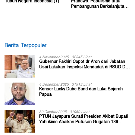
Tubuh Negara Indonesia (1)
Prabowo: Populisme atau
Pembangunan Berkelanjutan?
(2)
Berita Terpopuler
4 November 2025
32345 Lihat
Gubernur Fakhiri Copot dr Aron dari Jabatan
Usai Lakukan Inspeksi Mendadak di RSUD Dok
II Jayapura
4 Desember 2025
31913 Lihat
Konser Lucky Dube Band dan Luka Sejarah
Papua
30 Oktober 2025
31060 Lihat
PTUN Jayapura Surati Presiden Akibat Bupati
Yahukimo Abaikan Putusan Gugatan 139
Kepala Kampung