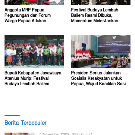
Anggota MRP Papua
Festival Budaya Lembah
Pegunungan dan Forum
Baliem Resmi Dibuka,
Warga Papua Adukan
Momentum Melestarikan
Gubernur John Tabo ke KPK
Budaya Warisan Leluhur
Bupati Kabupaten Jayawijaya
Presiden Serius Jalankan
Atenius Murip: Festival
Sosialis Kerakyatan untuk
Budaya Lembah Baliem
Papua, Wujud Keadilan Sosial
Dongkrak UMKM
bagi Masyarakat
Berita Terpopuler
4 November 2025
32359 Lihat