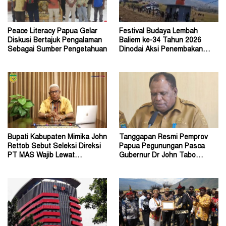
Peace Literacy Papua Gelar
Festival Budaya Lembah
Diskusi Bertajuk Pengalaman
Baliem ke-34 Tahun 2026
Sebagai Sumber Pengetahuan
Dinodai Aksi Penembakan
Oleh Orang Tak Dikenal
Bupati Kabupaten Mimika John
Tanggapan Resmi Pemprov
Rettob Sebut Seleksi Direksi
Papua Pegunungan Pasca
PT MAS Wajib Lewat
Gubernur Dr John Tabo
Mekanisme RUPS
Diadukan ke KPK RI