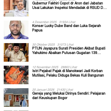
Gubernur Fakhiri Copot dr Aron dari Jabatan
Usai Lakukan Inspeksi Mendadak di RSUD Dok
II Jayapura
4 Desember 2025
31934 Lihat
Konser Lucky Dube Band dan Luka Sejarah
Papua
30 Oktober 2025
31073 Lihat
PTUN Jayapura Surati Presiden Akibat Bupati
Yahukimo Abaikan Putusan Gugatan 139
Kepala Kampung
12 November 2025
28863 Lihat
Istri Pejabat Pajak di Manokwari Jadi Korban
Mutilasi, Pelaku Diduga Bekas Kuli Bangunan
20 Januari 2026
21430 Lihat
Gereja yang Melukai Dirinya Sendiri: Pelajaran
dari Keuskupan Bogor