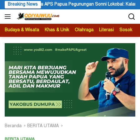
Langsung
a APS Papua Pegunungan Sonni Lokobal: Kalau Mau KPK Audit Dana
Breaking News
ke
konten
Budaya & Wisata
Khas & Unik
Olahraga
Literasi
Sosok
B
Beranda
BERITA UTAMA
BERITA UTAMA