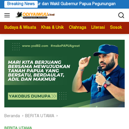
Langsung
ur dan Wakil Gubernur Papua Pegunungan
Breaking News
PBB Mengakui Ke
ke
konten
Budaya & Wisata
Khas & Unik
Olahraga
Literasi
Sosok
B
Beranda
BERITA UTAMA
BERITA UTAMA