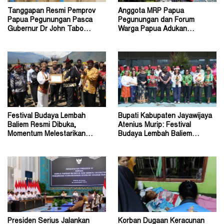
Tanggapan Resmi Pemprov
Anggota MRP Papua
Papua Pegunungan Pasca
Pegunungan dan Forum
Gubernur Dr John Tabo
Warga Papua Adukan
Diadukan ke KPK RI
Gubernur John Tabo ke KPK
Festival Budaya Lembah
Bupati Kabupaten Jayawijaya
Baliem Resmi Dibuka,
Atenius Murip: Festival
Momentum Melestarikan
Budaya Lembah Baliem
Budaya Warisan Leluhur
Dongkrak UMKM
Presiden Serius Jalankan
Korban Dugaan Keracunan