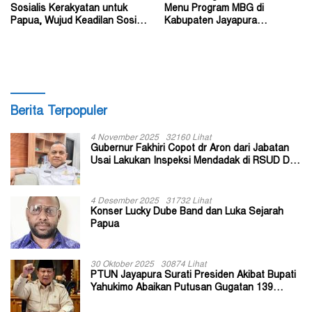
Sosialis Kerakyatan untuk
Menu Program MBG di
Papua, Wujud Keadilan Sosial
Kabupaten Jayapura
bagi Masyarakat
Diperkirakan Ratusan Orang
Berita Terpopuler
4 November 2025
32160 Lihat
Gubernur Fakhiri Copot dr Aron dari Jabatan
Usai Lakukan Inspeksi Mendadak di RSUD Dok
II Jayapura
4 Desember 2025
31732 Lihat
Konser Lucky Dube Band dan Luka Sejarah
Papua
30 Oktober 2025
30874 Lihat
PTUN Jayapura Surati Presiden Akibat Bupati
Yahukimo Abaikan Putusan Gugatan 139
Kepala Kampung