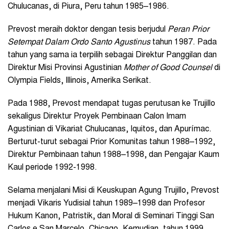
Chulucanas, di Piura, Peru tahun 1985–1986.
Prevost meraih doktor dengan tesis berjudul
Peran Prior
Setempat Dalam Ordo Santo Agustinus
tahun 1987. Pada
tahun yang sama ia terpilih sebagai Direktur Panggilan dan
Direktur Misi Provinsi Agustinian
Mother of Good Counsel
di
Olympia Fields, Illinois, Amerika Serikat.
Pada 1988, Prevost mendapat tugas perutusan ke Trujillo
sekaligus Direktur Proyek Pembinaan Calon Imam
Agustinian di Vikariat Chulucanas, Iquitos, dan Apurímac.
Berturut-turut sebagai Prior Komunitas tahun 1988–1992,
Direktur Pembinaan tahun 1988–1998, dan Pengajar Kaum
Kaul periode 1992-1998.
Selama menjalani Misi di Keuskupan Agung Trujillo, Prevost
menjadi Vikaris Yudisial tahun 1989–1998 dan Profesor
Hukum Kanon, Patristik, dan Moral di Seminari Tinggi San
Carlos e San Marcelo, Chicago. Kemudian, tahun 1999,