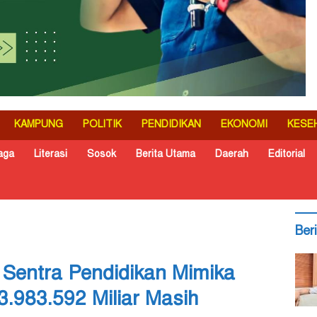
KAMPUNG
POLITIK
PENDIDIKAN
EKONOMI
KESE
aga
Literasi
Sosok
Berita Utama
Daerah
Editorial
Ber
Sentra Pendidikan Mimika
.983.592 Miliar Masih