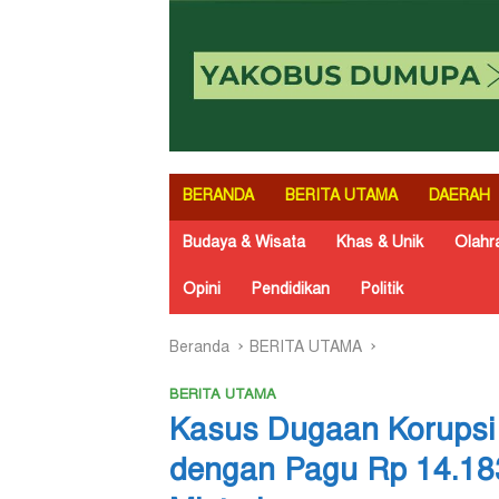
BERANDA
BERITA UTAMA
DAERAH
Budaya & Wisata
Khas & Unik
Olahr
Opini
Pendidikan
Politik
Beranda
BERITA UTAMA
BERITA UTAMA
Kasus Dugaan Korupsi 
dengan Pagu Rp 14.183