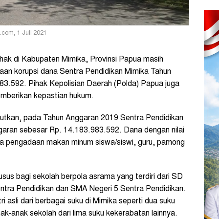
.com, 1 Juli 2021
hak di Kabupaten Mimika, Provinsi Papua masih
aan korupsi dana Sentra Pendidikan Mimika Tahun
3.592. Pihak Kepolisian Daerah (Polda) Papua juga
emberikan kepastian hukum.
ebutkan, pada Tahun Anggaran 2019 Sentra Pendidikan
aran sebesar Rp. 14.183.983.592. Dana dengan nilai
nja pengadaan makan minum siswa/siswi, guru, pamong
sus bagi sekolah berpola asrama yang terdiri dari SD
ntra Pendidikan dan SMA Negeri 5 Sentra Pendidikan.
ri asli dari berbagai suku di Mimika seperti dua suku
k-anak sekolah dari lima suku kekerabatan lainnya.