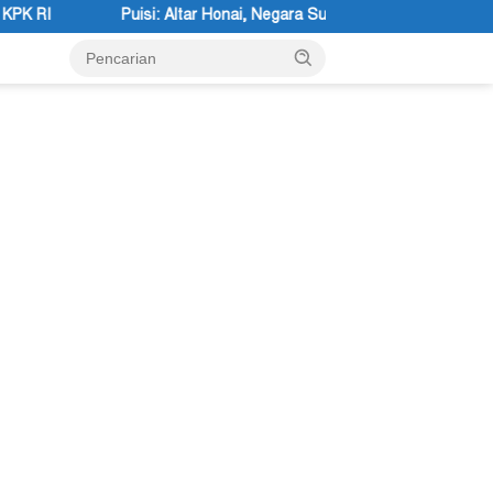
ar Honai, Negara Suci, dan Utusan Langit Karya Siswa dan Siswi SMA N