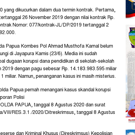
0 yang dikucurkan dalam dua termin kontrak. Pertama,
ertanggal 26 November 2019 dengan nilai kontrak Rp.
ntrak Nomor: 077/kontrak-JL/DP/2019 tertanggal 2
82.000.
lda Papua Kombes Pol Ahmad Musthofa Kamal belum
ngi di Jayapura Kamis (23/6). Media ini sudah
al dugaan korupsi dana pendidikan di sekolah-sekolah
 2019 dengan pagu sebesar Rp. 14.183.983.595 miliar
1 miliar. Namun, penanganan kasus ini masih misterius.
Polda Papua pernah menangani kasus skandal korupsi
oran Polisi
POLDA PAPUA, tanggal 8 Agustus 2020 dan surat
.a/VIII/RES.3.1./2020/Ditreskrimsus, tanggal 8 Agustus
 Reserse dan Kriminal Khusus (Direskrimsus) Kepolisian