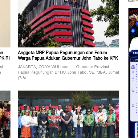
an
Anggota MRP Papua Pegunungan dan Forum
PK RI
Warga Papua Adukan Gubernur John Tabo ke KPK
si
JAKARTA, ODIYAIWUU.com — Gubernur Provinsi
a
Papua Pegunungan Dr HC John Tabo, SE, MBA, Jumat
(7/8)…