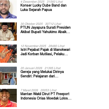
4 Desember 2025
31560 Lihat
Konser Lucky Dube Band dan
Luka Sejarah Papua
30 Oktober 2025
30712 Lihat
PTUN Jayapura Surati Presiden
Akibat Bupati Yahukimo Abaikan
Putusan Gugatan 139 Kepala
Kampung
12 November 2025
28480 Lihat
Istri Pejabat Pajak di Manokwari
Jadi Korban Mutilasi, Pelaku
Diduga Bekas Kuli Bangunan
20 Januari 2026
21395 Lihat
Gereja yang Melukai Dirinya
Sendiri: Pelajaran dari
Keuskupan Bogor
7 Maret 2026
20053 Lihat
Mantan Wakil Dirut PT Freeport
Indonesia Orias Moedak Lolos
Seleksi Administratif Calon ADK
OJK