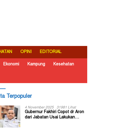
HATAN
OPINI
EDITORIAL
Ekonomi
Kampung
Kesehatan
ita Terpopuler
4 November 2025
31981 Lihat
Gubernur Fakhiri Copot dr Aron
dari Jabatan Usai Lakukan
Inspeksi Mendadak di RSUD Dok
II Jayapura