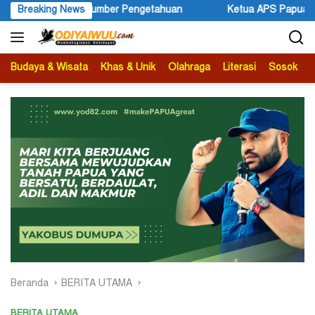
Langsung
 Sumber Pengetahuan
Breaking News
Ketua APS Papua Pegunungan Sonni Lo
ke
konten
Budaya & Wisata
Khas & Unik
Olahraga
Literasi
Sosok
B
Beranda
BERITA UTAMA
BERITA UTAMA