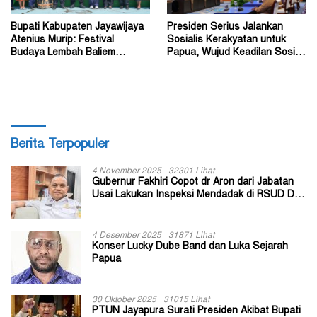
Bupati Kabupaten Jayawijaya
Presiden Serius Jalankan
Atenius Murip: Festival
Sosialis Kerakyatan untuk
Budaya Lembah Baliem
Papua, Wujud Keadilan Sosial
Dongkrak UMKM
bagi Masyarakat
Berita Terpopuler
4 November 2025
32301 Lihat
Gubernur Fakhiri Copot dr Aron dari Jabatan
Usai Lakukan Inspeksi Mendadak di RSUD Dok
II Jayapura
4 Desember 2025
31871 Lihat
Konser Lucky Dube Band dan Luka Sejarah
Papua
30 Oktober 2025
31015 Lihat
PTUN Jayapura Surati Presiden Akibat Bupati