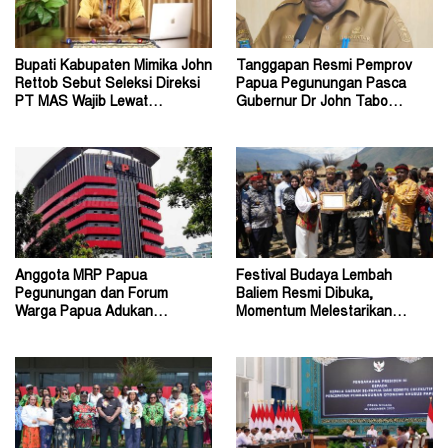
Bupati Kabupaten Mimika John
Tanggapan Resmi Pemprov
Rettob Sebut Seleksi Direksi
Papua Pegunungan Pasca
PT MAS Wajib Lewat
Gubernur Dr John Tabo
Mekanisme RUPS
Diadukan ke KPK RI
Anggota MRP Papua
Festival Budaya Lembah
Pegunungan dan Forum
Baliem Resmi Dibuka,
Warga Papua Adukan
Momentum Melestarikan
Gubernur John Tabo ke KPK
Budaya Warisan Leluhur