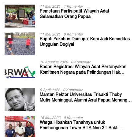
11 Mei 2021
1 Komentar
Pemetaan Partisipatif Wilayah Adat
Selamatkan Orang Papua
11 Mei 2021
0 Komentar
Bupati Yakobus Dumupa: Kopi Jadi Komoditas
Unggulan Dogiyai
10 Agustus 2026
0 Komentar
Badan Registrasi Wilayah Adat Pertanyakan
Komitmen Negara pada Pelindungan Hak
Masyarakat Adat
9 April 2022
0 Komentar
Mantan Rektor Universitas Trisakti Thoby
Mutis Meninggal, Alumni Asal Papua Menangis:
Paitua Orang Baik yang Sangat Membantu
15 Mei 2023
0 Komentar
Warga Hibahkan Tanahnya untuk
Pembangunan Tower BTS Non 3T Bakti
Kominfo di Kabupaten Jayapura