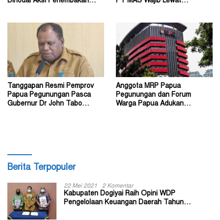
Dinodai Aksi Penembakan
PT MAS Wajib Lewat
Oleh Orang Tak Dikenal
Mekanisme RUPS
Tanggapan Resmi Pemprov
Anggota MRP Papua
Papua Pegunungan Pasca
Pegunungan dan Forum
Gubernur Dr John Tabo
Warga Papua Adukan
Diadukan ke KPK RI
Gubernur John Tabo ke KPK
Berita Terpopuler
22 Mei 2021
2 Komentar
Kabupaten Dogiyai Raih Opini WDP
Pengelolaan Keuangan Daerah Tahun
Anggaran 2020