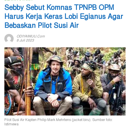
Sebby Sebut Komnas TPNPB OPM
Harus Kerja Keras Lobi Egianus Agar
Bebaskan Pilot Susi Air
ODIYAIWUU.com
8 Juli 2023
Pilot Susi Air Kapten Philip Mark Mehrtens (jacket biru). Sumber foto:
Istimewa