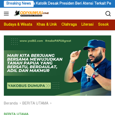
Langsung
atolik Desak Presiden Beri Atensi Terkait Peristiwa yang Menimpa Um
Breaking News
ke
konten
Budaya & Wisata
Khas & Unik
Olahraga
Literasi
Sosok
B
Beranda
BERITA UTAMA
BERITA UTAMA