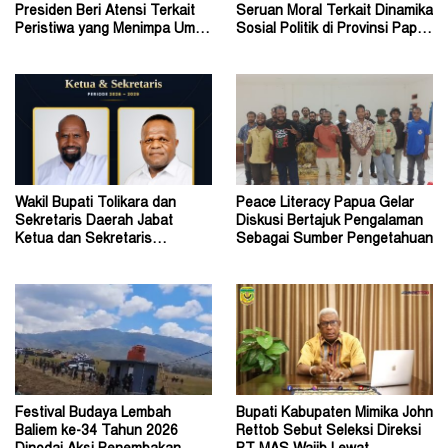
Presiden Beri Atensi Terkait
Seruan Moral Terkait Dinamika
Peristiwa yang Menimpa Umat
Sosial Politik di Provinsi Papua
Katolik Stasi Wuloni
Pegunungan
Wakil Bupati Tolikara dan
Peace Literacy Papua Gelar
Sekretaris Daerah Jabat
Diskusi Bertajuk Pengalaman
Ketua dan Sekretaris
Sebagai Sumber Pengetahuan
Keluarga Alumni Fisip Uncen
Festival Budaya Lembah
Bupati Kabupaten Mimika John
Baliem ke-34 Tahun 2026
Rettob Sebut Seleksi Direksi