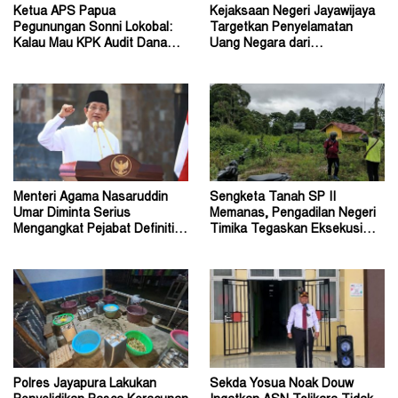
Ketua APS Papua
Kejaksaan Negeri Jayawijaya
Pegunungan Sonni Lokobal:
Targetkan Penyelamatan
Kalau Mau KPK Audit Dana
Uang Negara dari
Otsus Seluruh Tanah Papua
Penanganan Perkara Korupsi
Menteri Agama Nasaruddin
Sengketa Tanah SP II
Umar Diminta Serius
Memanas, Pengadilan Negeri
Mengangkat Pejabat Definitif
Timika Tegaskan Eksekusi
Dirjen Bimas Katolik
Bukan Pemeriksaan Ulang
Polres Jayapura Lakukan
Sekda Yosua Noak Douw