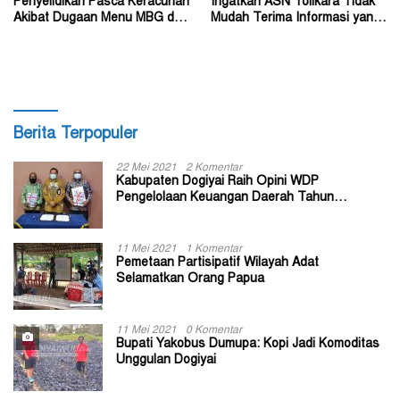
Penyelidikan Pasca Keracunan
Ingatkan ASN Tolikara Tidak
Akibat Dugaan Menu MBG di
Mudah Terima Informasi yang
Depapre
Belum Akurat
Berita Terpopuler
22 Mei 2021
2 Komentar
Kabupaten Dogiyai Raih Opini WDP
Pengelolaan Keuangan Daerah Tahun
Anggaran 2020
11 Mei 2021
1 Komentar
Pemetaan Partisipatif Wilayah Adat
Selamatkan Orang Papua
11 Mei 2021
0 Komentar
Bupati Yakobus Dumupa: Kopi Jadi Komoditas
Unggulan Dogiyai