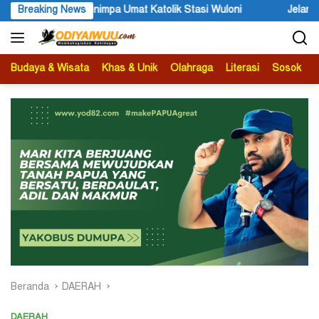
Langsung
 Wuloni
Breaking News
Jelang Festival Etnik Religi 2026, Bupati Wandik A
ke
konten
Budaya & Wisata
Khas & Unik
Olahraga
Literasi
Sosok
B
Beranda
DAERAH
DAERAH