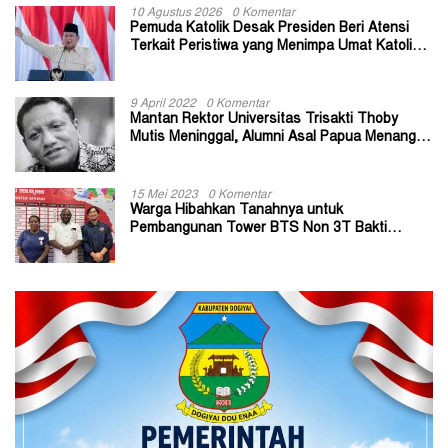
10 Agustus 2026
0 Komentar
Pemuda Katolik Desak Presiden Beri Atensi
Terkait Peristiwa yang Menimpa Umat Katolik
Stasi Wuloni
9 April 2022
0 Komentar
Mantan Rektor Universitas Trisakti Thoby
Mutis Meninggal, Alumni Asal Papua Menangis:
Paitua Orang Baik yang Sangat Membantu
15 Mei 2023
0 Komentar
Warga Hibahkan Tanahnya untuk
Pembangunan Tower BTS Non 3T Bakti
Kominfo di Kabupaten Jayapura