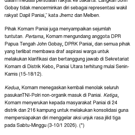
dalam mediasi persoalan rakyat ke Jakarta. Langkah John
Gobay tidak mencerminkan diri sebagai representasi wakil
rakyat Dapil Paniai,” kata Jhemz dan Melben.
Pihak Komam Paniai juga menyampaikan sejumlah
tuntutan.
Pertama
, Komam mengundang anggota DPR
Papua Tengah John Gobay, DPRK Paniai, dan semua pihak
yang terlibat membawa draf aspirasi warga untuk
melakukan klarifikasi dan bertanggung jawab di Sekretariat
Komam di Distrik Kebo, Paniai Utara terhitung mulai Senin-
Kamis (15-18/12).
Kedua
, Komam menegaskan kembali menolak seluruh
pasukanTNI-Polri non-organik masuk di Paniai.
Ketiga
,
Komam menyerukan kepada masyarakat Paniai di 24
distrik dan 216 kampung untuk melakukan konsolidasi guna
mempersiapakan diri menggelar aksi unjuk rasa jilid tiga
pada Sabtu-Minggu (3-10/1 2026). (*)