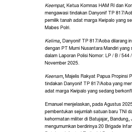
Keempat
, Ketua Komnas HAM RI dan Ko
mengawasi tindakan Danyonif TP 817/Aob
pemilik tanah adat marga Kwipalo yang se
Mabes Polri.
Kelima
, Danyonif TP 817/Aoba dilarang in
dengan PT Murni Nusantara Mandiri yang s
dalam Laporan Polisi Nomor: LP / B / 544 / 
November 2025.
Keenam
, Majelis Rakyat Papua Propins
tindakan Danyonif TP 817/Aoba yang mend
adat marga Kwipalo yang sedang berkonfli
Emanuel menjelaskan, pada Agustus 202
pembentukan sejumlah satuan baru TNI da
kehormatan militer di Batujajar, Bandun
mengumumkan berdirinya 20 Brigade Infant