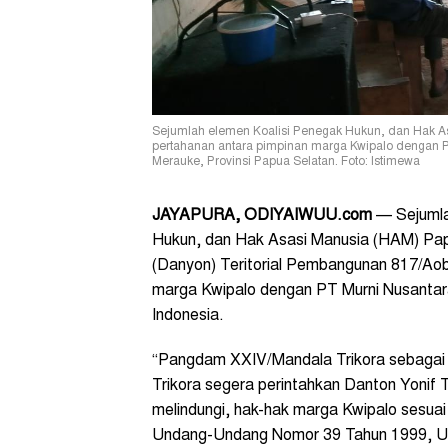
Sejumlah elemen Koalisi Penegak Hukun, dan Hak As
pertahanan antara pimpinan marga Kwipalo dengan P
Merauke, Provinsi Papua Selatan. Foto: Istimewa
JAYAPURA, ODIYAIWUU.com
—‎ Sejuml
Hukun, dan Hak Asasi Manusia (HAM) Pap
(Danyon) Teritorial Pembangunan 817/Aob
marga Kwipalo dengan PT Murni Nusantara
Indonesia.
“Pangdam XXIV/Mandala Trikora sebagai 
Trikora segera perintahkan Danton Yonif
melindungi, hak-hak marga Kwipalo sesua
Undang-Undang Nomor 39 Tahun 1999, U