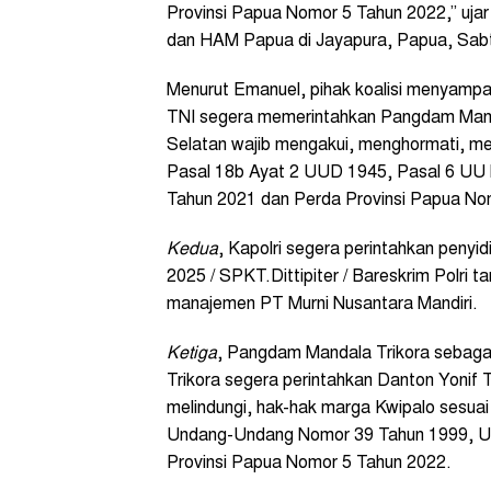
Provinsi Papua Nomor 5 Tahun 2022,” uja
dan HAM Papua di Jayapura, Papua, Sabt
Menurut Emanuel, pihak koalisi menyamp
TNI segera memerintahkan Pangdam Mandal
Selatan wajib mengakui, menghormati, mel
Pasal 18b Ayat 2 UUD 1945, Pasal 6 UU
Tahun 2021 dan Perda Provinsi Papua No
Kedua
, Kapolri segera perintahkan penyid
2025 / SPKT.Dittipiter / Bareskrim Polr
manajemen PT Murni Nusantara Mandiri.
Ketiga
, Pangdam Mandala Trikora sebagai
Trikora segera perintahkan Danton Yonif
melindungi, hak-hak marga Kwipalo sesua
Undang-Undang Nomor 39 Tahun 1999, U
Provinsi Papua Nomor 5 Tahun 2022.