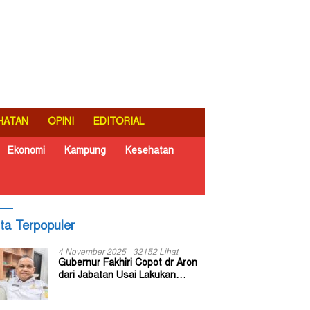
HATAN
OPINI
EDITORIAL
Ekonomi
Kampung
Kesehatan
ita Terpopuler
4 November 2025
32152 Lihat
Gubernur Fakhiri Copot dr Aron
dari Jabatan Usai Lakukan
Inspeksi Mendadak di RSUD Dok
II Jayapura