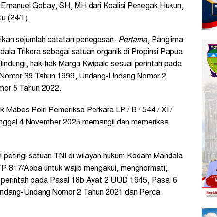
r Emanuel Gobay, SH, MH dari Koalisi Penegak Hukun,
u (24/1).
aikan sejumlah catatan penegasan.
Pertama
, Panglima
a Trikora sebagai satuan organik di Propinsi Papua
indungi, hak-hak Marga Kwipalo sesuai perintah pada
 Nomor 39 Tahun 1999, Undang-Undang Nomor 2
mor 5 Tahun 2022.
ik Mabes Polri Pemeriksa Perkara LP / B / 544 / XI /
i tanggal 4 November 2025 memangil dan memeriksa
 petingi satuan TNI di wilayah hukum Kodam Mandala
 TP 817/Aoba untuk wajib mengakui, menghormati,
i perintah pada Pasal 18b Ayat 2 UUD 1945, Pasal 6
ndang-Undang Nomor 2 Tahun 2021 dan Perda