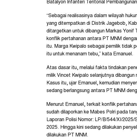
Batalyon Infanteri Teritorial Pembangunan 
“Sebagai realisasinya dalam wilayah huk
yang ditempatkan di Distrik Jagebob, Ka
ditargetkan untuk dibangun Markas Yonif
konflik pertahanan antara PT MNM dengan
itu. Marga Kwipalo sebagai pemilik tida
itu untuk menanam tebu,” kata Emanuel.
Atas dasar itu, melalui fakta tindakan pe
milik Vincet Kwipalo selanjutnya dibangu
Kasus itu, ujar Emanuel, kemudian menyer
sedang berlangsung antara PT MNM deng
Menurut Emanuel, terkait konflik pertah
sudah dilaporkan ke Mabes Polri pada ta
Laporan Polisi Nomor: LP/B/544/XI/2025/S
2025. Hingga kini sedang dilakukan penye
dilakukan PT MNM.