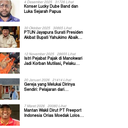
4 Desember 2025
31726 Lihat
Konser Lucky Dube Band dan
Luka Sejarah Papua
30 Oktober 2025
30865 Lihat
PTUN Jayapura Surati Presiden
Akibat Bupati Yahukimo Abaikan
Putusan Gugatan 139 Kepala
Kampung
12 November 2025
28655 Lihat
Istri Pejabat Pajak di Manokwari
Jadi Korban Mutilasi, Pelaku
Diduga Bekas Kuli Bangunan
20 Januari 2026
21414 Lihat
Gereja yang Melukai Dirinya
Sendiri: Pelajaran dari
Keuskupan Bogor
7 Maret 2026
20080 Lihat
Mantan Wakil Dirut PT Freeport
Indonesia Orias Moedak Lolos
Seleksi Administratif Calon ADK
OJK