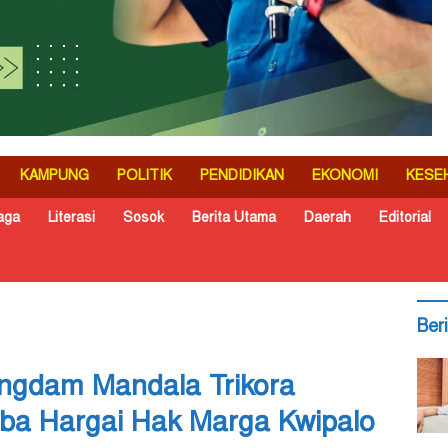
KAMPUNG
POLITIK
PENDIDIKAN
EKONOMI
KESE
aga
Literasi
Sosok
Berita Utama
Daerah
Editorial
Ber
angdam Mandala Trikora
ba Hargai Hak Marga Kwipalo