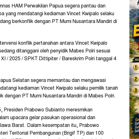
mnas HAM Perwakilan Papua segera pantau dan
a yang mendatangi kediaman Vincet Kwipalo selaku
dang berkonflik dengan PT Murni Nusantara Mandiri di
tervensi konflik pertanahan antara Vincet Kwipalo
edang ditanggani oleh penyidik Mabes Polri sesuai
XI / 2025 / SPKT.Dittipiter / Bareskrim Polri tanggal 4
i Papua Selatan segera memantau dan mengawasi
atangi kediaman Vincet Kwipalo selaku pemilik tanah
k dengan PT Murni Nusantara Mandiri di Mabes Polri.
5, Presiden Prabowo Subianto meresmikan
lam upacara gelar pasukan operasional dan
g, Jawa Barat. Dalam kesempatan itu, Prabowo
eri Teritorial Pembangunan (Brigif TP) dan 100