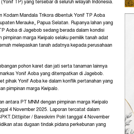
(Yonif TP) yang tersebar di seluruh wilayah Indonesia.
um Kodam Mandala Trikora dibentuk Yonif TP Aoba
bupaten Merauke, Papua Selatan. Rupanya lahan yang
 TP Aoba di Jagebob sedang berada dalam kondisi
 pimpinan marga Kwipalo selaku pemilik tanah adat
k pernah melepaskan tanah adatnya kepada perusahaan
nebangan pohon karet dan jati serta tanaman lainnya
n markas Yonif Aoba yang ditempatkan di Jagebob.
et pihak Yonif Aoba ke dalam konflik pertanahan yang
an pimpinan marga Kwipalo.
anan antara PT MNM dengan pimpinan marga Kwipalo
nggal 4 November 2025. Laporan tercatat dalam
PKT.Dittipiter / Bareskrim Polri tanggal 4 November
lidikan atas dugaan tindak pidana perkebunan yang