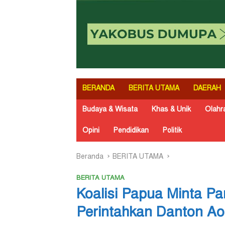
BERANDA
BERITA UTAMA
DAERAH
Budaya & Wisata
Khas & Unik
Olahr
Opini
Pendidikan
Politik
Beranda
BERITA UTAMA
BERITA UTAMA
Koalisi Papua Minta P
Perintahkan Danton Ao