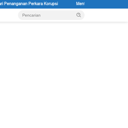
orupsi
Menteri Agama Nasaruddin Umar Diminta Serius Mengan