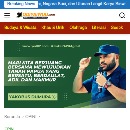
Langsung
 Negara Suci, dan Utusan Langit Karya Siswa dan Siswi SMA Negeri 1 
Breaking News
ke
konten
Budaya & Wisata
Khas & Unik
Olahraga
Literasi
Sosok
B
Beranda
OPINI
OPINI