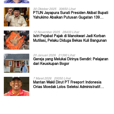
30 Oktober 2025
30650 Lihat
PTUN Jayapura Surati Presiden Akibat Bupati
Yahukimo Abaikan Putusan Gugatan 139
Kepala Kampung
12 November 2025
28433 Lihat
Istri Pejabat Pajak di Manokwari Jadi Korban
Mutilasi, Pelaku Diduga Bekas Kuli Bangunan
20 Januari 2026
21390 Lihat
Gereja yang Melukai Dirinya Sendiri: Pelajaran
dari Keuskupan Bogor
7 Maret 2026
20050 Lihat
Mantan Wakil Dirut PT Freeport Indonesia
Orias Moedak Lolos Seleksi Administratif
Calon ADK OJK