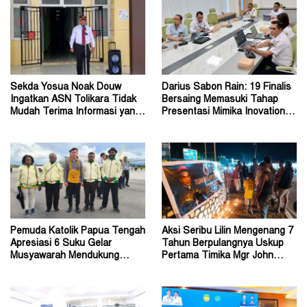
Sekda Yosua Noak Douw
Darius Sabon Rain: 19 Finalis
Ingatkan ASN Tolikara Tidak
Bersaing Memasuki Tahap
Mudah Terima Informasi yang
Presentasi Mimika Inovation
Belum Akurat
Week 2026
Pemuda Katolik Papua Tengah
Aksi Seribu Lilin Mengenang 7
Apresiasi 6 Suku Gelar
Tahun Berpulangnya Uskup
Musyawarah Mendukung
Pertama Timika Mgr John
Perda Jadi Acuan Dewan
Philip Saklil, Pr