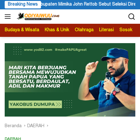
Langsung
ka John Rettob Sebut Seleksi Direksi PT MAS Wajib Lewat Mekanism
Breaking News
ke
konten
Budaya & Wisata
Khas & Unik
Olahraga
Literasi
Sosok
B
Beranda
DAERAH
DAERAH