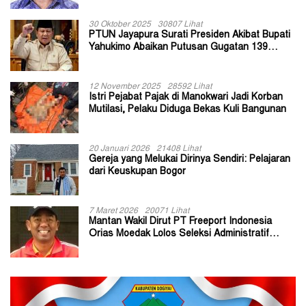
30 Oktober 2025
30807 Lihat
PTUN Jayapura Surati Presiden Akibat Bupati
Yahukimo Abaikan Putusan Gugatan 139
Kepala Kampung
12 November 2025
28592 Lihat
Istri Pejabat Pajak di Manokwari Jadi Korban
Mutilasi, Pelaku Diduga Bekas Kuli Bangunan
20 Januari 2026
21408 Lihat
Gereja yang Melukai Dirinya Sendiri: Pelajaran
dari Keuskupan Bogor
7 Maret 2026
20071 Lihat
Mantan Wakil Dirut PT Freeport Indonesia
Orias Moedak Lolos Seleksi Administratif
Calon ADK OJK