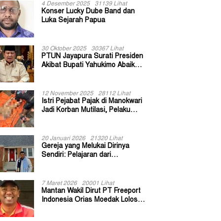
4 Desember 2025
31139 Lihat
Konser Lucky Dube Band dan
Luka Sejarah Papua
30 Oktober 2025
30367 Lihat
PTUN Jayapura Surati Presiden
Akibat Bupati Yahukimo Abaikan
Putusan Gugatan 139 Kepala
Kampung
12 November 2025
28112 Lihat
Istri Pejabat Pajak di Manokwari
Jadi Korban Mutilasi, Pelaku
Diduga Bekas Kuli Bangunan
20 Januari 2026
21320 Lihat
Gereja yang Melukai Dirinya
Sendiri: Pelajaran dari
Keuskupan Bogor
7 Maret 2026
20001 Lihat
Mantan Wakil Dirut PT Freeport
Indonesia Orias Moedak Lolos
Seleksi Administratif Calon ADK
OJK