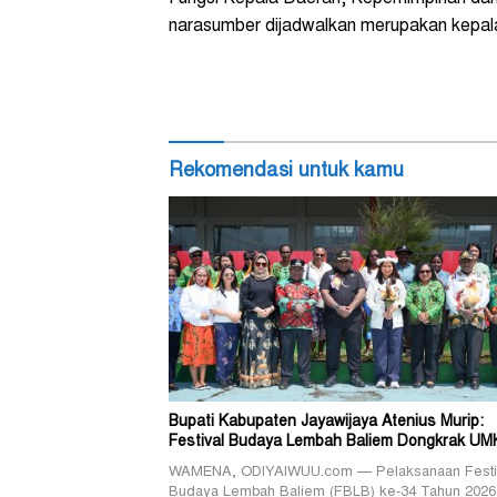
narasumber dijadwalkan merupakan kepala
Rekomendasi untuk kamu
Bupati Kabupaten Jayawijaya Atenius Murip:
Festival Budaya Lembah Baliem Dongkrak U
WAMENA, ODIYAIWUU.com — Pelaksanaan Festi
Budaya Lembah Baliem (FBLB) ke-34 Tahun 2026