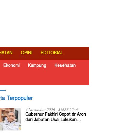
HATAN
OPINI
EDITORIAL
Ekonomi
Kampung
Kesehatan
ita Terpopuler
4 November 2025
31636 Lihat
Gubernur Fakhiri Copot dr Aron
dari Jabatan Usai Lakukan
Inspeksi Mendadak di RSUD Dok
II Jayapura