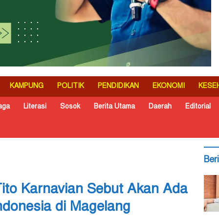
KAMPUNG
POLITIK
PENDIDIKAN
EKONOMI
KESE
aga
Literasi
Sosok
Berita Utama
Daerah
Editorial
Ber
Tito Karnavian Sebut Akan Ada
ndonesia di Magelang