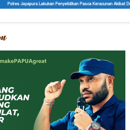
an Penyelidikan Pasca Keracunan Akibat Dugaan Menu MBG di Depap