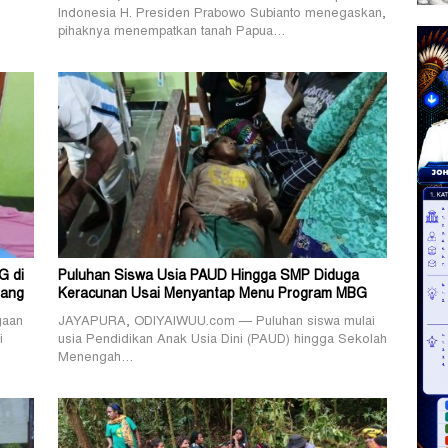
Indonesia H. Presiden Prabowo Subianto menegaskan,
pihaknya menempatkan tanah Papua…
G di
Puluhan Siswa Usia PAUD Hingga SMP Diduga
rang
Keracunan Usai Menyantap Menu Program MBG
gaan
JAYAPURA, ODIYAIWUU.com — Puluhan siswa mulai
i
usia Pendidikan Anak Usia Dini (PAUD) hingga Sekolah
Menengah…