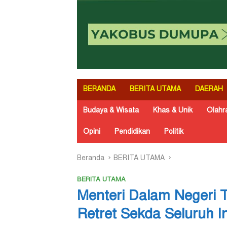
BERANDA
BERITA UTAMA
DAERAH
Budaya & Wisata
Khas & Unik
Olahr
Opini
Pendidikan
Politik
Beranda
BERITA UTAMA
BERITA UTAMA
Menteri Dalam Negeri 
Retret Sekda Seluruh I