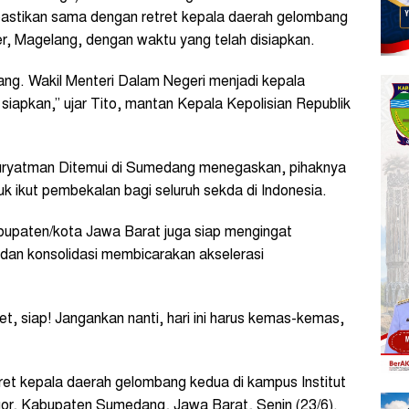
ipastikan sama dengan retret kepala daerah gelombang
er, Magelang, dengan waktu yang telah disiapkan.
lang. Wakil Menteri Dalam Negeri menjadi kepala
siapkan,” ujar Tito, mantan Kepala Kepolisian Republik
uryatman Ditemui di Sumedang menegaskan, pihaknya
uk ikut pembekalan bagi seluruh sekda di Indonesia.
bupaten/kota Jawa Barat juga siap mengingat
 dan konsolidasi membicarakan akselerasi
ret, siap! Jangankan nanti, hari ini harus kemas-kemas,
ret kepala daerah gelombang kedua di kampus Institut
gor, Kabupaten Sumedang, Jawa Barat, Senin (23/6).