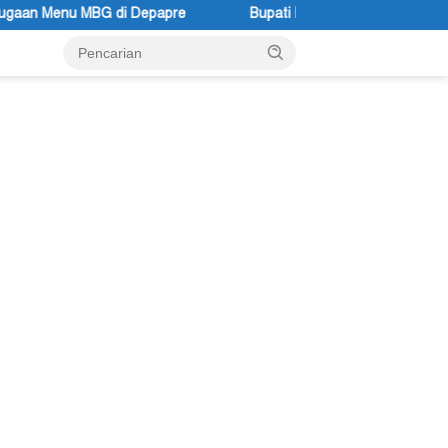
re
Bupati Kabupaten Jayawijaya Atenius Murip: Festival B