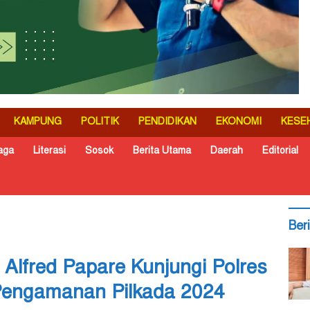
KAMPUNG
POLITIK
PENDIDIKAN
EKONOMI
KESE
aga
Literasi
Sosok
Berita Utama
Daerah
Editorial
Ber
Alfred Papare Kunjungi Polres
Pengamanan Pilkada 2024