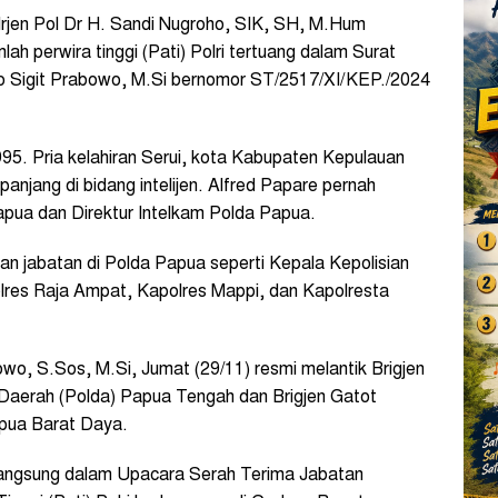
Irjen Pol Dr H. Sandi Nugroho, SIK, SH, M.Hum
h perwira tinggi (Pati) Polri tertuang dalam Surat
tyo Sigit Prabowo, M.Si bernomor ST/2517/XI/KEP./2024
95. Pria kelahiran Serui, kota Kabupaten Kepulauan
anjang di bidang intelijen. Alfred Papare pernah
apua dan Direktur Intelkam Polda Papua.
n jabatan di Polda Papua seperti Kepala Kepolisian
lres Raja Ampat, Kapolres Mappi, dan Kapolresta
bowo, S.Sos, M.Si, Jumat (29/11) resmi melantik Brigjen
 Daerah (Polda) Papua Tengah dan Brigjen Gatot
pua Barat Daya.
rlangsung dalam Upacara Serah Terima Jabatan