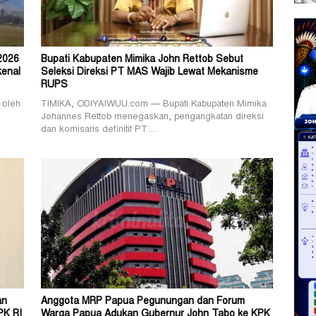
2026
Bupati Kabupaten Mimika John Rettob Sebut
kenal
Seleksi Direksi PT MAS Wajib Lewat Mekanisme
RUPS
 oleh
TIMIKA, ODIYAIWUU.com — Bupati Kabupaten Mimika
Johannes Rettob menegaskan, pengangkatan direksi
dan komisaris definitif PT…
an
Anggota MRP Papua Pegunungan dan Forum
PK RI
Warga Papua Adukan Gubernur John Tabo ke KPK