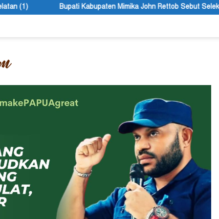
upaten Mimika John Rettob Sebut Seleksi Direksi PT MAS Wajib Le