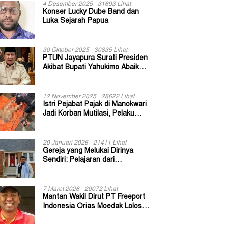
4 Desember 2025
31693 Lihat
Konser Lucky Dube Band dan
Luka Sejarah Papua
30 Oktober 2025
30835 Lihat
PTUN Jayapura Surati Presiden
Akibat Bupati Yahukimo Abaikan
Putusan Gugatan 139 Kepala
Kampung
12 November 2025
28622 Lihat
Istri Pejabat Pajak di Manokwari
Jadi Korban Mutilasi, Pelaku
Diduga Bekas Kuli Bangunan
20 Januari 2026
21411 Lihat
Gereja yang Melukai Dirinya
Sendiri: Pelajaran dari
Keuskupan Bogor
7 Maret 2026
20072 Lihat
Mantan Wakil Dirut PT Freeport
Indonesia Orias Moedak Lolos
Seleksi Administratif Calon ADK
OJK