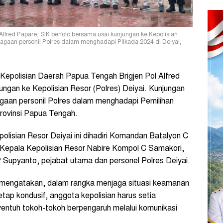
lfred Papare, SIK berfoto bersama usai kunjungan ke Kepolisian
siagaan personil Polres dalam menghadapi Pilkada 2024 di Deiyai,
epolisian Daerah Papua Tengah Brigjen Pol Alfred
ungan ke Kepolisian Resor (Polres) Deiyai. Kunjungan
agaan personil Polres dalam menghadapi Pemilihan
Provinsi Papua Tengah.
olisian Resor Deiyai ini dihadiri Komandan Batalyon C
Kepala Kepolisian Resor Nabire Kompol C Samakori,
 Supyanto, pejabat utama dan personel Polres Deiyai.
 mengatakan, dalam rangka menjaga situasi keamanan
tap kondusif, anggota kepolisian harus setia
entuh tokoh-tokoh berpengaruh melalui komunikasi