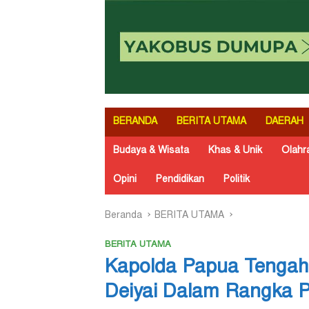
BERANDA
BERITA UTAMA
DAERAH
Budaya & Wisata
Khas & Unik
Olahr
Opini
Pendidikan
Politik
Beranda
BERITA UTAMA
BERITA UTAMA
Kapolda Papua Tengah 
Deiyai Dalam Rangka 