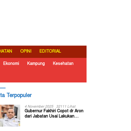
HATAN
OPINI
EDITORIAL
Ekonomi
Kampung
Kesehatan
ita Terpopuler
4 November 2025
32111 Lihat
Gubernur Fakhiri Copot dr Aron
dari Jabatan Usai Lakukan
Inspeksi Mendadak di RSUD Dok
II Jayapura