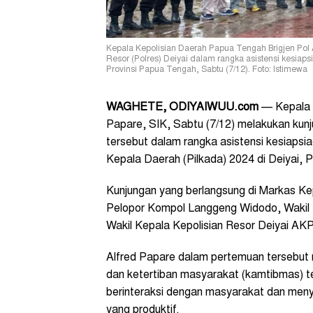
Kepala Kepolisian Daerah Papua Tengah Brigjen Pol A
Resor (Polres) Deiyai dalam rangka asistensi kesiap
Provinsi Papua Tengah, Sabtu (7/12). Foto: Istimewa
WAGHETE, ODIYAIWUU.com
— Kepala K
Papare, SIK, Sabtu (7/12) melakukan kunj
tersebut dalam rangka asistensi kesiapsi
Kepala Daerah (Pilkada) 2024 di Deiyai, 
Kunjungan yang berlangsung di Markas Kep
Pelopor Kompol Langgeng Widodo, Wakil 
Wakil Kepala Kepolisian Resor Deiyai AKP
Alfred Papare dalam pertemuan tersebut
dan ketertiban masyarakat (kamtibmas) te
berinteraksi dengan masyarakat dan meny
yang produktif.