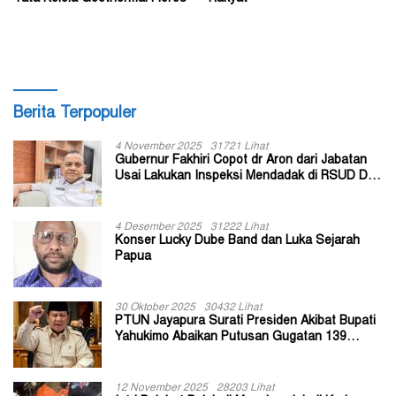
Berita Terpopuler
4 November 2025
31721 Lihat
Gubernur Fakhiri Copot dr Aron dari Jabatan
Usai Lakukan Inspeksi Mendadak di RSUD Dok
II Jayapura
4 Desember 2025
31222 Lihat
Konser Lucky Dube Band dan Luka Sejarah
Papua
30 Oktober 2025
30432 Lihat
PTUN Jayapura Surati Presiden Akibat Bupati
Yahukimo Abaikan Putusan Gugatan 139
Kepala Kampung
12 November 2025
28203 Lihat