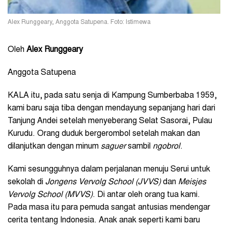
Alex Runggeary, Anggota Satupena. Foto: Istimewa
Oleh
Alex Runggeary
Anggota Satupena
KALA itu, pada satu senja di Kampung Sumberbaba 1959,
kami baru saja tiba dengan mendayung sepanjang hari dari
Tanjung Andei setelah menyeberang Selat Sasorai, Pulau
Kurudu. Orang duduk bergerombol setelah makan dan
dilanjutkan dengan minum
saguer
sambil
ngobrol
.
Kami sesungguhnya dalam perjalanan menuju Serui untuk
sekolah di
Jongens Vervolg School (JVVS)
dan
Meisjes
Vervolg School (MVVS)
. Di antar oleh orang tua kami.
Pada masa itu para pemuda sangat antusias mendengar
cerita tentang Indonesia. Anak anak seperti kami baru