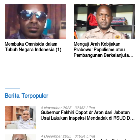
Membuka Omnisida dalam
Menguji Arah Kebijakan
Tubuh Negara Indonesia (1)
Prabowo: Populisme atau
Pembangunan Berkelanjutan?
(2)
Berita Terpopuler
4 November 2025
32353 Lihat
Gubernur Fakhiri Copot dr Aron dari Jabatan
Usai Lakukan Inspeksi Mendadak di RSUD Dok
II Jayapura
4 Desember 2025
31924 Lihat