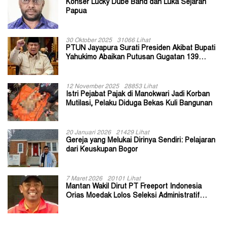
Konser Lucky Dube Band dan Luka Sejarah
Papua
30 Oktober 2025
31066 Lihat
PTUN Jayapura Surati Presiden Akibat Bupati
Yahukimo Abaikan Putusan Gugatan 139
Kepala Kampung
12 November 2025
28853 Lihat
Istri Pejabat Pajak di Manokwari Jadi Korban
Mutilasi, Pelaku Diduga Bekas Kuli Bangunan
20 Januari 2026
21429 Lihat
Gereja yang Melukai Dirinya Sendiri: Pelajaran
dari Keuskupan Bogor
7 Maret 2026
20101 Lihat
Mantan Wakil Dirut PT Freeport Indonesia
Orias Moedak Lolos Seleksi Administratif
Calon ADK OJK