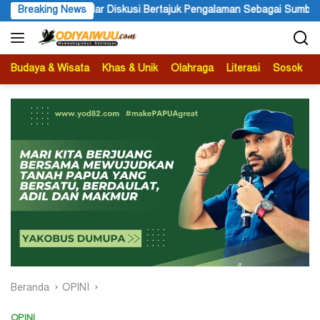
Langsung
juk Pengalaman Sebagai Sumber Pengetahuan
Breaking News
Ketua APS Papu
ke
konten
Budaya & Wisata
Khas & Unik
Olahraga
Literasi
Sosok
B
Beranda
OPINI
OPINI