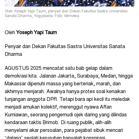
Oleh Yoseph Yapi Taum, penyair dan Dekan Fakultas Sastra Universitas
Sanata Dharma, Yogyakarta. Foto: Istimewa
Oleh
Yoseph Yapi Taum
Penyair dan Dekan Fakultas Sastra Universitas Sanata
Dharma
AGUSTUS 2025 mencatat satu bab gelap dalam
demokrasi kita. Jalanan Jakarta, Surabaya, Medan, hingga
Makassar dipenuhi massa yang berteriak, marah, dan
akhirnya menjarah. Awalnya hanya protes soal kenaikan
tunjangan anggota DPR. Tetapi bara api kecil itu meledak
menjadi amukan kolektif, merenggut nyawa Affan
Kurniawan, seorang pengemudi ojek daring yang dilindas
kendaraan taktis Brimob. Di ruang publik, alih-alih
menyelami akar persoalan, para pejabat sibuk mencari
“dalang” seolah kerusuhan hanyalah konspirasi.