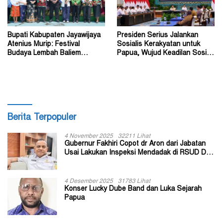
Bupati Kabupaten Jayawijaya
Presiden Serius Jalankan
Atenius Murip: Festival
Sosialis Kerakyatan untuk
Budaya Lembah Baliem
Papua, Wujud Keadilan Sosial
Dongkrak UMKM
bagi Masyarakat
Berita Terpopuler
4 November 2025
32211 Lihat
Gubernur Fakhiri Copot dr Aron dari Jabatan
Usai Lakukan Inspeksi Mendadak di RSUD Dok
II Jayapura
4 Desember 2025
31783 Lihat
Konser Lucky Dube Band dan Luka Sejarah
Papua