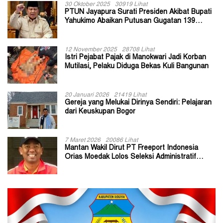
30 Oktober 2025
30919 Lihat
PTUN Jayapura Surati Presiden Akibat Bupati
Yahukimo Abaikan Putusan Gugatan 139
Kepala Kampung
12 November 2025
28708 Lihat
Istri Pejabat Pajak di Manokwari Jadi Korban
Mutilasi, Pelaku Diduga Bekas Kuli Bangunan
20 Januari 2026
21419 Lihat
Gereja yang Melukai Dirinya Sendiri: Pelajaran
dari Keuskupan Bogor
7 Maret 2026
20086 Lihat
Mantan Wakil Dirut PT Freeport Indonesia
Orias Moedak Lolos Seleksi Administratif
Calon ADK OJK