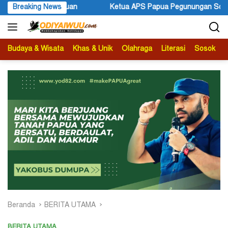
Langsung
pua Pegunungan Sonni Lokobal: Kalau Mau KPK Audit Dana Otsus S
Breaking News
ke
konten
Budaya & Wisata
Khas & Unik
Olahraga
Literasi
Sosok
B
Beranda
BERITA UTAMA
BERITA UTAMA