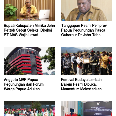
Bupati Kabupaten Mimika John
Tanggapan Resmi Pemprov
Rettob Sebut Seleksi Direksi
Papua Pegunungan Pasca
PT MAS Wajib Lewat
Gubernur Dr John Tabo
Mekanisme RUPS
Diadukan ke KPK RI
Anggota MRP Papua
Festival Budaya Lembah
Pegunungan dan Forum
Baliem Resmi Dibuka,
Warga Papua Adukan
Momentum Melestarikan
Gubernur John Tabo ke KPK
Budaya Warisan Leluhur