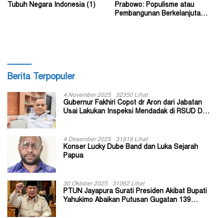
Tubuh Negara Indonesia (1)
Prabowo: Populisme atau
Pembangunan Berkelanjutan?
(2)
Berita Terpopuler
4 November 2025
32350 Lihat
Gubernur Fakhiri Copot dr Aron dari Jabatan
Usai Lakukan Inspeksi Mendadak di RSUD Dok
II Jayapura
4 Desember 2025
31919 Lihat
Konser Lucky Dube Band dan Luka Sejarah
Papua
30 Oktober 2025
31062 Lihat
PTUN Jayapura Surati Presiden Akibat Bupati
Yahukimo Abaikan Putusan Gugatan 139
Kepala Kampung