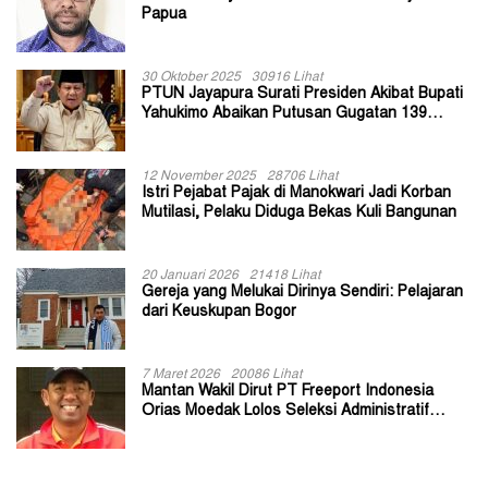
Papua
30 Oktober 2025
30916 Lihat
PTUN Jayapura Surati Presiden Akibat Bupati
Yahukimo Abaikan Putusan Gugatan 139
Kepala Kampung
12 November 2025
28706 Lihat
Istri Pejabat Pajak di Manokwari Jadi Korban
Mutilasi, Pelaku Diduga Bekas Kuli Bangunan
20 Januari 2026
21418 Lihat
Gereja yang Melukai Dirinya Sendiri: Pelajaran
dari Keuskupan Bogor
7 Maret 2026
20086 Lihat
Mantan Wakil Dirut PT Freeport Indonesia
Orias Moedak Lolos Seleksi Administratif
Calon ADK OJK