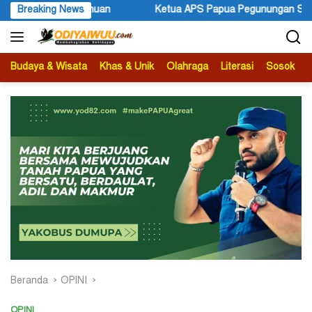
Langsung
S Papua Pegunungan Sonni Lokobal: Kalau Mau KPK Audit Dana Ots
Breaking News
ke
konten
Budaya & Wisata
Khas & Unik
Olahraga
Literasi
Sosok
B
Beranda
OPINI
OPINI