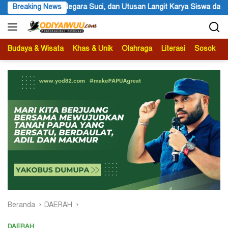
Langsung
it Karya Siswa dan Siswi SMA Negeri 1 Dogiyai
Breaking News
Anggota MRP 
ke
konten
Budaya & Wisata
Khas & Unik
Olahraga
Literasi
Sosok
B
Beranda
DAERAH
DAERAH