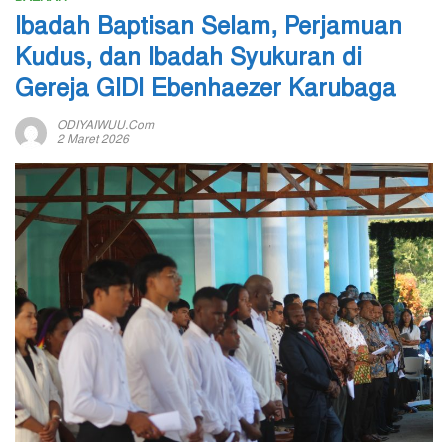
Ibadah Baptisan Selam, Perjamuan
Kudus, dan Ibadah Syukuran di
Gereja GIDI Ebenhaezer Karubaga
ODIYAIWUU.com
2 Maret 2026