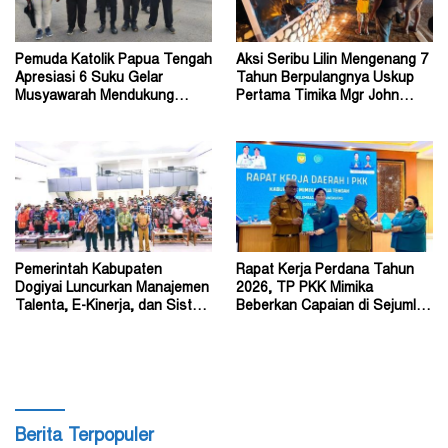
Pemuda Katolik Papua Tengah
Aksi Seribu Lilin Mengenang 7
Apresiasi 6 Suku Gelar
Tahun Berpulangnya Uskup
Musyawarah Mendukung
Pertama Timika Mgr John
Perda Jadi Acuan Dewan
Philip Saklil, Pr
Pemerintah Kabupaten
Rapat Kerja Perdana Tahun
Dogiyai Luncurkan Manajemen
2026, TP PKK Mimika
Talenta, E-Kinerja, dan Sistem
Beberkan Capaian di Sejumlah
Dokumen Digital
Sektor Strategis
Berita Terpopuler