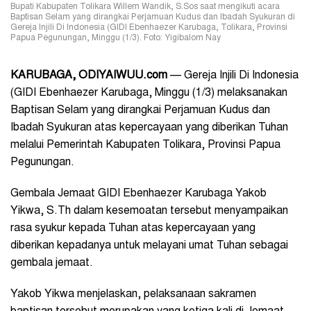
Bupati Kabupaten Tolikara Willem Wandik, S.Sos saat mengikuti acara
Baptisan Selam yang dirangkai Perjamuan Kudus dan Ibadah Syukuran di
Gereja Injili Di Indonesia (GIDI Ebenhaezer Karubaga, Tolikara, Provinsi
Papua Pegunungan, Minggu (1/3). Foto: Yigibalom Nay
KARUBAGA, ODIYAIWUU.com
— Gereja Injili Di Indonesia
(GIDI Ebenhaezer Karubaga, Minggu (1/3) melaksanakan
Baptisan Selam yang dirangkai Perjamuan Kudus dan
Ibadah Syukuran atas kepercayaan yang diberikan Tuhan
melalui Pemerintah Kabupaten Tolikara, Provinsi Papua
Pegunungan.
Gembala Jemaat GIDI Ebenhaezer Karubaga Yakob
Yikwa, S.Th dalam kesemoatan tersebut menyampaikan
rasa syukur kepada Tuhan atas kepercayaan yang
diberikan kepadanya untuk melayani umat Tuhan sebagai
gembala jemaat.
Yakob Yikwa menjelaskan, pelaksanaan sakramen