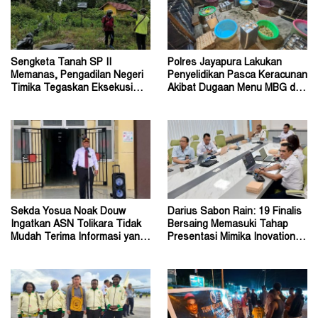
Sengketa Tanah SP II
Polres Jayapura Lakukan
Memanas, Pengadilan Negeri
Penyelidikan Pasca Keracunan
Timika Tegaskan Eksekusi
Akibat Dugaan Menu MBG di
Bukan Pemeriksaan Ulang
Depapre
Sekda Yosua Noak Douw
Darius Sabon Rain: 19 Finalis
Ingatkan ASN Tolikara Tidak
Bersaing Memasuki Tahap
Mudah Terima Informasi yang
Presentasi Mimika Inovation
Belum Akurat
Week 2026