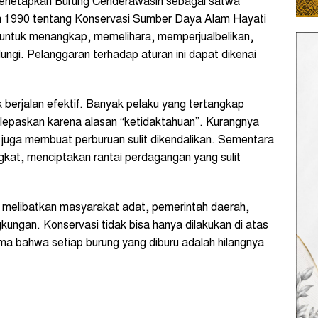
menetapkan Burung Cenderawasih sebagai satwa
n 1990 tentang Konservasi Sumber Daya Alam Hayati
 untuk menangkap, memelihara, memperjualbelikan,
gi. Pelanggaran terhadap aturan ini dapat dikenai
k berjalan efektif. Banyak pelaku yang tertangkap
dilepaskan karena alasan “ketidaktahuan”. Kurangnya
uga membuat perburuan sulit dikendalikan. Sementara
ingkat, menciptakan rantai perdagangan yang sulit
ng melibatkan masyarakat adat, pemerintah daerah,
kungan. Konservasi tidak bisa hanya dilakukan di atas
a bahwa setiap burung yang diburu adalah hilangnya