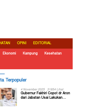
HATAN
OPINI
EDITORIAL
Ekonomi
Kampung
Kesehatan
ita Terpopuler
4 November 2025
31854 Lihat
Gubernur Fakhiri Copot dr Aron
dari Jabatan Usai Lakukan
Inspeksi Mendadak di RSUD Dok
II Jayapura