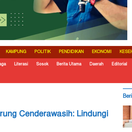
KAMPUNG
POLITIK
PENDIDIKAN
EKONOMI
KESE
aga
Literasi
Sosok
Berita Utama
Daerah
Editorial
Ber
rung Cenderawasih: Lindungi