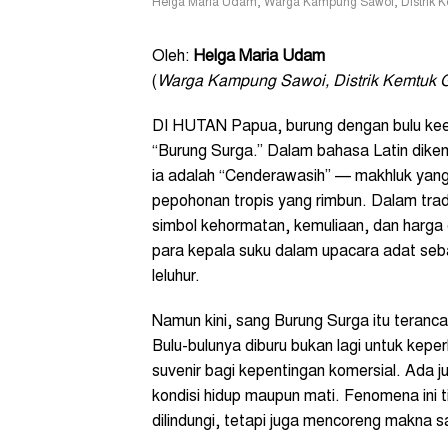
Helga Maria Udam, Warga Kampung Sawoi, Distrik K
Oleh:
Helga Maria Udam
(
Warga Kampung Sawoi, Distrik Kemtuk G
DI HUTAN Papua, burung dengan bulu keem
“Burung Surga.” Dalam bahasa Latin dike
ia adalah “Cenderawasih” — makhluk yan
pepohonan tropis yang rimbun. Dalam tradi
simbol kehormatan, kemuliaan, dan harga 
para kepala suku dalam upacara adat s
leluhur.
Namun kini, sang Burung Surga itu teranca
Bulu-bulunya diburu bukan lagi untuk keper
suvenir bagi kepentingan komersial. Ada j
kondisi hidup maupun mati. Fenomena ini
dilindungi, tetapi juga mencoreng makna 