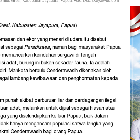
emtuk Gresi, Kabupaten Jayapura, Papua. Foto: Dok. Odiyaiwuu.com
resi, Kabupaten Jayapura, Papua
)
asan dan ekor yang menari di udara itu disebut
nal sebagai
Paradisaea
, namun bagi masyarakat Papua
g memancarkan keindahan surgawi di tengah
si adat, burung ini bukan sekadar fauna. Ia adalah
diri. Mahkota berbulu Cenderawasih dikenakan oleh
ebagai lambang kewibawaan dan penghormatan kepada
m punah akibat perburuan liar dan perdagangan ilegal.
luan adat, melainkan untuk dijual sebagai hiasan atau
uga yang diselundupkan ke luar Papua, baik dalam
 tidak hanya mengancam populasi satwa langka yang
sakral Cenderawasih bagi orang Papua.