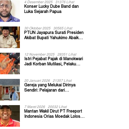
4 Desember 2025
31376 Lihat
Konser Lucky Dube Band dan
Luka Sejarah Papua
30 Oktober 2025
30565 Lihat
PTUN Jayapura Surati Presiden
Akibat Bupati Yahukimo Abaikan
Putusan Gugatan 139 Kepala
Kampung
12 November 2025
28351 Lihat
Istri Pejabat Pajak di Manokwari
Jadi Korban Mutilasi, Pelaku
Diduga Bekas Kuli Bangunan
20 Januari 2026
21357 Lihat
Gereja yang Melukai Dirinya
Sendiri: Pelajaran dari
Keuskupan Bogor
7 Maret 2026
20032 Lihat
Mantan Wakil Dirut PT Freeport
Indonesia Orias Moedak Lolos
Seleksi Administratif Calon ADK
OJK