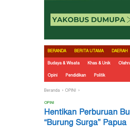
BERANDA
BERITA UTAMA
DAERAH
Budaya & Wisata
Khas & Unik
Olahr
Opini
Pendidikan
Politik
Beranda
OPINI
OPINI
Hentikan Perburuan Bu
“Burung Surga” Papua