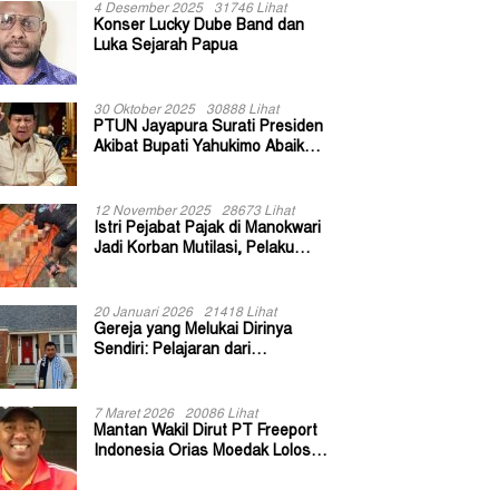
4 Desember 2025
31746 Lihat
Konser Lucky Dube Band dan
Luka Sejarah Papua
30 Oktober 2025
30888 Lihat
PTUN Jayapura Surati Presiden
Akibat Bupati Yahukimo Abaikan
Putusan Gugatan 139 Kepala
Kampung
12 November 2025
28673 Lihat
Istri Pejabat Pajak di Manokwari
Jadi Korban Mutilasi, Pelaku
Diduga Bekas Kuli Bangunan
20 Januari 2026
21418 Lihat
Gereja yang Melukai Dirinya
Sendiri: Pelajaran dari
Keuskupan Bogor
7 Maret 2026
20086 Lihat
Mantan Wakil Dirut PT Freeport
Indonesia Orias Moedak Lolos
Seleksi Administratif Calon ADK
OJK