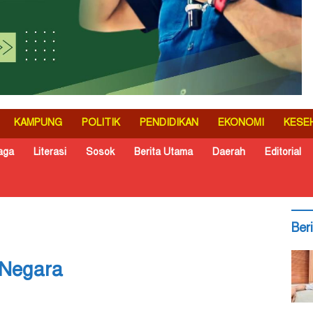
KAMPUNG
POLITIK
PENDIDIKAN
EKONOMI
KESE
aga
Literasi
Sosok
Berita Utama
Daerah
Editorial
Ber
 Negara