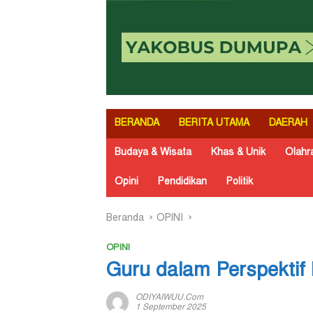
BERANDA
BERITA UTAMA
DAERAH
Budaya & Wisata
Khas & Unik
Olahr
Opini
Pendidikan
Politik
Beranda
OPINI
OPINI
Guru dalam Perspektif
ODIYAIWUU.com
1 September 2025