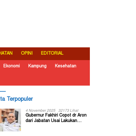
HATAN
OPINI
EDITORIAL
Ekonomi
Kampung
Kesehatan
ita Terpopuler
4 November 2025
32173 Lihat
Gubernur Fakhiri Copot dr Aron
dari Jabatan Usai Lakukan
Inspeksi Mendadak di RSUD Dok
II Jayapura