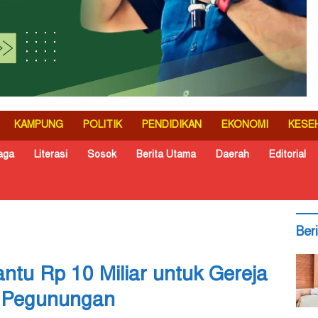
KAMPUNG
POLITIK
PENDIDIKAN
EKONOMI
KESE
aga
Literasi
Sosok
Berita Utama
Daerah
Editorial
Ber
ntu Rp 10 Miliar untuk Gereja
a Pegunungan