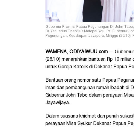
Gubernur Provinsi Papua Pegunungan Dr John Tabo
Dr Yanuarius Theofilus Matopai You, Pr. Gubernur 
Pegunungan, Keuskupan Jayapura, Minggu (26/10). F
WAMENA, ODIYAIWUU.com
— Gubernur
(26/10) menerahkan bantuan Rp 10 miliar
untuk Gereja Katolik di Dekanat Papua 
Bantuan orang nomor satu Papua Pegunun
iman dan pembangunan rumah ibadah di 
Gubernur John Tabo dalam perayaan Mis
Jayawijaya.
Dalam suasana khidmat dan penuh sukacit
perayaan Misa Syukur Dekanat Papua Pe