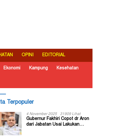
HATAN
OPINI
EDITORIAL
Ekonomi
Kampung
Kesehatan
ita Terpopuler
4 November 2025
31909 Lihat
Gubernur Fakhiri Copot dr Aron
dari Jabatan Usai Lakukan
Inspeksi Mendadak di RSUD Dok
II Jayapura