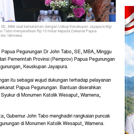
, SE, MBA saat bersalaman dengan Uskup Keuskupan Jayapura Mgr
John Tabo menyerahkan Rp 10 miliar kepada Dekanat Papua
oto: Istimewa
 Papua Pegunungan Dr John Tabo, SE, MBA, Minggu
 dari Pemerintah Provinsi (Pemprov) Papua Pegunungan
Pegunungan, Keuskupan Jayapura.
gan itu sebagai wujud dukungan terhadap pelayanan
Dekanat Papua Pegunungan. Bantuan diserahkan
a Syukur di Monumen Katolik Wesaput, Wamena,
a, Gubernur John Tabo menghadiri rangkaian puncak
gunungan di Monumen Katolik Wesaput, Wamena.