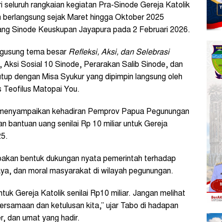
i seluruh rangkaian kegiatan Pra-Sinode Gereja Katolik
berlangsung sejak Maret hingga Oktober 2025
dang Sinode Keuskupan Jayapura pada 2 Februari 2026.
ngusung tema besar
Refleksi, Aksi, dan Selebrasi
 Aksi Sosial 10 Sinode, Perarakan Salib Sinode, dan
utup dengan Misa Syukur yang dipimpin langsung oleh
 Teofilus Matopai You.
 menyampaikan kehadiran Pemprov Papua Pegunungan
 bantuan uang senilai Rp 10 miliar untuk Gereja
25.
upakan bentuk dukungan nyata pemerintah terhadap
ya, dan moral masyarakat di wilayah pegunungan.
uk Gereja Katolik senilai Rp10 miliar. Jangan melihat
ebersamaan dan ketulusan kita,” ujar Tabo di hadapan
r, dan umat yang hadir.