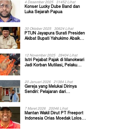
4 Desember 2025
31452 Lihat
Konser Lucky Dube Band dan
Luka Sejarah Papua
30 Oktober 2025
30624 Lihat
PTUN Jayapura Surati Presiden
Akibat Bupati Yahukimo Abaikan
Putusan Gugatan 139 Kepala
Kampung
12 November 2025
28404 Lihat
Istri Pejabat Pajak di Manokwari
Jadi Korban Mutilasi, Pelaku
Diduga Bekas Kuli Bangunan
20 Januari 2026
21384 Lihat
Gereja yang Melukai Dirinya
Sendiri: Pelajaran dari
Keuskupan Bogor
7 Maret 2026
20046 Lihat
Mantan Wakil Dirut PT Freeport
Indonesia Orias Moedak Lolos
Seleksi Administratif Calon ADK
OJK