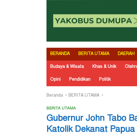
BERANDA
BERITA UTAMA
DAERAH
Budaya & Wisata
Khas & Unik
Olahr
Opini
Pendidikan
Politik
Beranda
BERITA UTAMA
BERITA UTAMA
Gubernur John Tabo Ba
Katolik Dekanat Papu