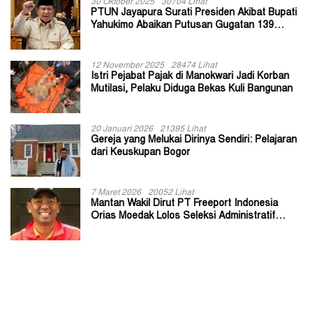
30 Oktober 2025
30704 Lihat
PTUN Jayapura Surati Presiden Akibat Bupati
Yahukimo Abaikan Putusan Gugatan 139
Kepala Kampung
12 November 2025
28474 Lihat
Istri Pejabat Pajak di Manokwari Jadi Korban
Mutilasi, Pelaku Diduga Bekas Kuli Bangunan
20 Januari 2026
21395 Lihat
Gereja yang Melukai Dirinya Sendiri: Pelajaran
dari Keuskupan Bogor
7 Maret 2026
20052 Lihat
Mantan Wakil Dirut PT Freeport Indonesia
Orias Moedak Lolos Seleksi Administratif
Calon ADK OJK