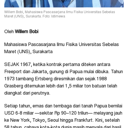
Willem Bobi, Mahasiswa Pascasarjana Ilmu Fisika Universitas Sebelas
Maret (UNS), Surakarta. Foto: Istimewa
Oleh
Willem Bobi
Mahasiswa Pascasarjana Ilmu Fisika Universitas Sebelas
Maret (UNS), Surakarta
SEJAK 1967, ketika kontrak pertama diteken antara
Freeport dan Jakarta, gunung di Papua mulai dibuka. Tahun
1973 tambang Ertsberg diresmikan dan sejak 1988
Grasberg ditemukan lebih dari 1,5 miliar ton batuan telah
diangkat dari perutnya.
Setiap tahun, emas dan tembaga dari tanah Papua bernilai
USD 6-8 miliar —sekitar Rp 90–120 triliun— melayang jauh
ke New York, Tokyo, Seoul hingga Frankfurt. Kini, setelah
58 tahun, cahaya kota-kota dunia masih menyala dari hasil