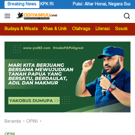
Langsung
RI
Breaking News
Puisi: Altar Honai, Negara Suci, dan Utusan Langit Kary
ke
konten
Budaya & Wisata
Khas & Unik
Olahraga
Literasi
Sosok
B
Beranda
OPINI
OPINI