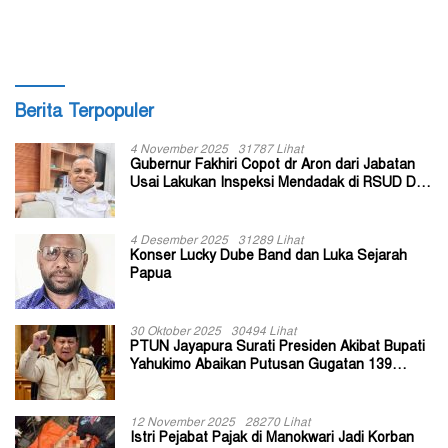
Berita Terpopuler
4 November 2025
31787 Lihat
Gubernur Fakhiri Copot dr Aron dari Jabatan
Usai Lakukan Inspeksi Mendadak di RSUD Dok
II Jayapura
4 Desember 2025
31289 Lihat
Konser Lucky Dube Band dan Luka Sejarah
Papua
30 Oktober 2025
30494 Lihat
PTUN Jayapura Surati Presiden Akibat Bupati
Yahukimo Abaikan Putusan Gugatan 139
Kepala Kampung
12 November 2025
28270 Lihat
Istri Pejabat Pajak di Manokwari Jadi Korban