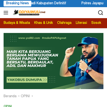
Langsung
efinitif
Breaking News
Polres Jayapura Lakukan Penyelidikan Pasca Ker
ke
konten
Budaya & Wisata
Khas & Unik
Olahraga
Literasi
Sosok
B
Beranda
OPINI
OPINI