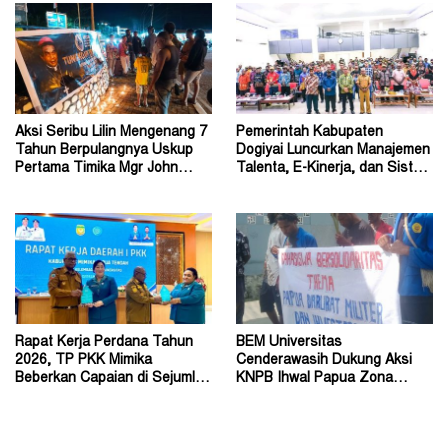
Aksi Seribu Lilin Mengenang 7
Pemerintah Kabupaten
Tahun Berpulangnya Uskup
Dogiyai Luncurkan Manajemen
Pertama Timika Mgr John
Talenta, E-Kinerja, dan Sistem
Philip Saklil, Pr
Dokumen Digital
Rapat Kerja Perdana Tahun
BEM Universitas
2026, TP PKK Mimika
Cenderawasih Dukung Aksi
Beberkan Capaian di Sejumlah
KNPB Ihwal Papua Zona
Sektor Strategis
Darurat Militer dan
Kemanusiaan