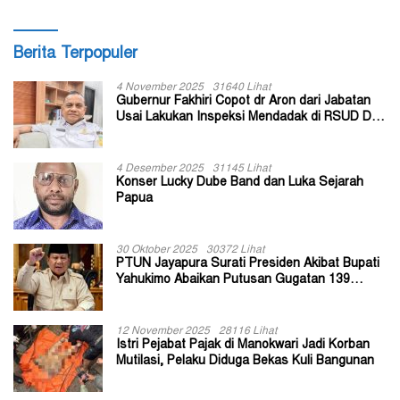
Berita Terpopuler
4 November 2025
31640 Lihat
Gubernur Fakhiri Copot dr Aron dari Jabatan
Usai Lakukan Inspeksi Mendadak di RSUD Dok
II Jayapura
4 Desember 2025
31145 Lihat
Konser Lucky Dube Band dan Luka Sejarah
Papua
30 Oktober 2025
30372 Lihat
PTUN Jayapura Surati Presiden Akibat Bupati
Yahukimo Abaikan Putusan Gugatan 139
Kepala Kampung
12 November 2025
28116 Lihat
Istri Pejabat Pajak di Manokwari Jadi Korban
Mutilasi, Pelaku Diduga Bekas Kuli Bangunan