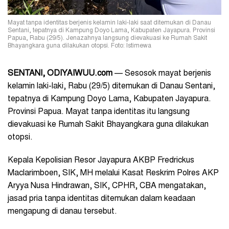
Mayat tanpa identitas berjenis kelamin laki-laki saat ditemukan di Danau
Sentani, tepatnya di Kampung Doyo Lama, Kabupaten Jayapura. Provinsi
Papua, Rabu (29/5). Jenazahnya langsung dievakuasi ke Rumah Sakit
Bhayangkara guna dilakukan otopsi. Foto: Istimewa
SENTANI, ODIYAIWUU.com
— Sesosok mayat berjenis
kelamin laki-laki, Rabu (29/5) ditemukan di Danau Sentani,
tepatnya di Kampung Doyo Lama, Kabupaten Jayapura.
Provinsi Papua. Mayat tanpa
identitas itu langsung
dievakuasi ke Rumah Sakit Bhayangkara guna dilakukan
otopsi.
Kepala Kepolisian Resor Jayapura AKBP Fredrickus
Maclarimboen, SIK, MH melalui Kasat Reskrim Polres AKP
Aryya Nusa Hindrawan, SIK, CPHR, CBA mengatakan,
jasad pria tanpa identitas ditemukan dalam keadaan
mengapung di danau tersebut.