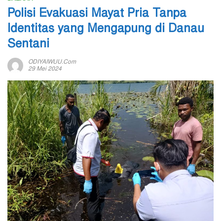
Polisi Evakuasi Mayat Pria Tanpa
Identitas yang Mengapung di Danau
Sentani
ODIYAIWUU.com
29 Mei 2024