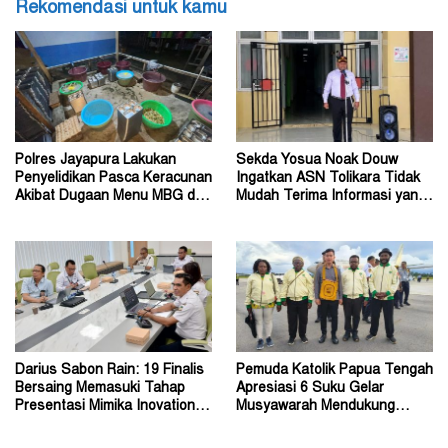
Rekomendasi untuk kamu
Polres Jayapura Lakukan
Sekda Yosua Noak Douw
Penyelidikan Pasca Keracunan
Ingatkan ASN Tolikara Tidak
Akibat Dugaan Menu MBG di
Mudah Terima Informasi yang
Depapre
Belum Akurat
Darius Sabon Rain: 19 Finalis
Pemuda Katolik Papua Tengah
Bersaing Memasuki Tahap
Apresiasi 6 Suku Gelar
Presentasi Mimika Inovation
Musyawarah Mendukung
Week 2026
Perda Jadi Acuan Dewan