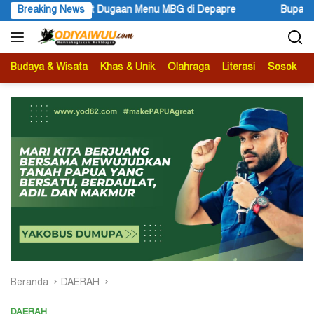
Langsung
i Depapre
Breaking News
Bupati Kabupaten Jayawijaya Atenius Murip: Fes
ke
konten
Budaya & Wisata
Khas & Unik
Olahraga
Literasi
Sosok
B
Beranda
DAERAH
DAERAH