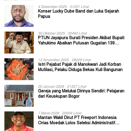
4 Desember 2025
31251 Lihat
Konser Lucky Dube Band dan Luka Sejarah
Papua
30 Oktober 2025
30460 Lihat
PTUN Jayapura Surati Presiden Akibat Bupati
Yahukimo Abaikan Putusan Gugatan 139
Kepala Kampung
12 November 2025
28229 Lihat
Istri Pejabat Pajak di Manokwari Jadi Korban
Mutilasi, Pelaku Diduga Bekas Kuli Bangunan
20 Januari 2026
21327 Lihat
Gereja yang Melukai Dirinya Sendiri: Pelajaran
dari Keuskupan Bogor
7 Maret 2026
20004 Lihat
Mantan Wakil Dirut PT Freeport Indonesia
Orias Moedak Lolos Seleksi Administratif
Calon ADK OJK