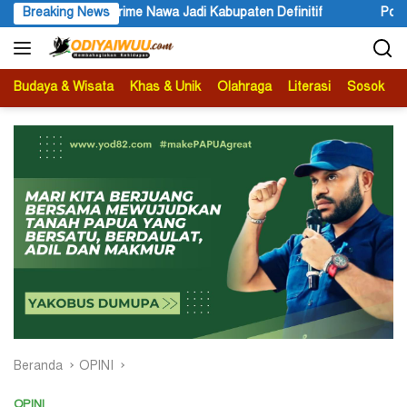
Langsung
ime Nawa Jadi Kabupaten Definitif
Breaking News
Polres Jayapura Lakuk
ke
konten
Budaya & Wisata
Khas & Unik
Olahraga
Literasi
Sosok
B
Beranda
OPINI
OPINI