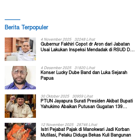
Berita Terpopuler
4 November 2025
32248 Lihat
Gubernur Fakhiri Copot dr Aron dari Jabatan
Usai Lakukan Inspeksi Mendadak di RSUD Dok
II Jayapura
4 Desember 2025
31820 Lihat
Konser Lucky Dube Band dan Luka Sejarah
Papua
30 Oktober 2025
30959 Lihat
PTUN Jayapura Surati Presiden Akibat Bupati
Yahukimo Abaikan Putusan Gugatan 139
Kepala Kampung
12 November 2025
28746 Lihat
Istri Pejabat Pajak di Manokwari Jadi Korban
Mutilasi, Pelaku Diduga Bekas Kuli Bangunan