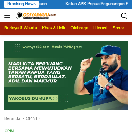
Langsung
 APS Papua Pegunungan Sonni Lokobal: Kalau Mau KPK Audit Dana 
Breaking News
ke
konten
Budaya & Wisata
Khas & Unik
Olahraga
Literasi
Sosok
B
Beranda
OPINI
OPINI