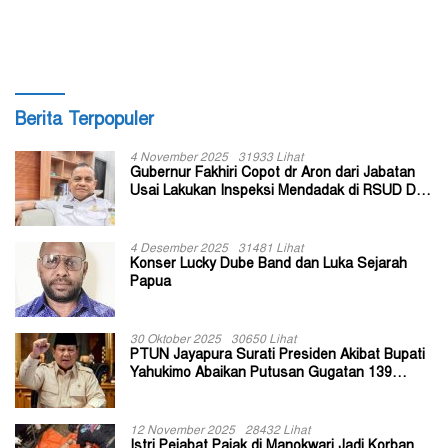
Berita Terpopuler
4 November 2025
31933 Lihat
Gubernur Fakhiri Copot dr Aron dari Jabatan
Usai Lakukan Inspeksi Mendadak di RSUD Dok
II Jayapura
4 Desember 2025
31481 Lihat
Konser Lucky Dube Band dan Luka Sejarah
Papua
30 Oktober 2025
30650 Lihat
PTUN Jayapura Surati Presiden Akibat Bupati
Yahukimo Abaikan Putusan Gugatan 139
Kepala Kampung
12 November 2025
28432 Lihat
Istri Pejabat Pajak di Manokwari Jadi Korban