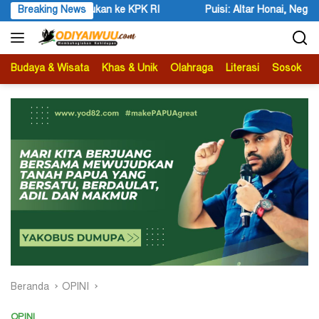
Langsung
 ke KPK RI
Breaking News
Puisi: Altar Honai, Negara Suci, dan Utusan Lan
ke
konten
Budaya & Wisata
Khas & Unik
Olahraga
Literasi
Sosok
B
Beranda
OPINI
OPINI