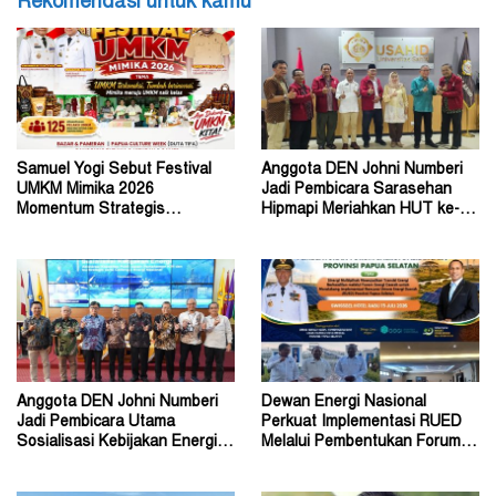
Rekomendasi untuk kamu
Samuel Yogi Sebut Festival
Anggota DEN Johni Numberi
UMKM Mimika 2026
Jadi Pembicara Sarasehan
Momentum Strategis
Hipmapi Meriahkan HUT ke-81
Menggerakkan Ekonomi Warga
RI
Anggota DEN Johni Numberi
Dewan Energi Nasional
Jadi Pembicara Utama
Perkuat Implementasi RUED
Sosialisasi Kebijakan Energi di
Melalui Pembentukan Forum
Universitas Sriwijaya
Energi Papua Selatan