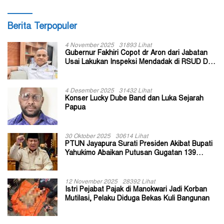
Berita Terpopuler
4 November 2025
31893 Lihat
Gubernur Fakhiri Copot dr Aron dari Jabatan
Usai Lakukan Inspeksi Mendadak di RSUD Dok
II Jayapura
4 Desember 2025
31432 Lihat
Konser Lucky Dube Band dan Luka Sejarah
Papua
30 Oktober 2025
30614 Lihat
PTUN Jayapura Surati Presiden Akibat Bupati
Yahukimo Abaikan Putusan Gugatan 139
Kepala Kampung
12 November 2025
28392 Lihat
Istri Pejabat Pajak di Manokwari Jadi Korban
Mutilasi, Pelaku Diduga Bekas Kuli Bangunan