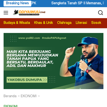
Langsung
 II Memanas, Pengadilan Negeri Timika Tegaskan Eksekusi Bukan P
Breaking News
ke
konten
Budaya & Wisata
Khas & Unik
Olahraga
Literasi
Sosok
B
Beranda
EKONOMI
EKONOMI