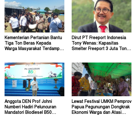
Kementerian Pertanian Bantu
Dirut PT Freeport Indonesia
Tiga Ton Beras Kepada
Tony Wenas: Kapasitas
Warga Masyarakat Terdampak
Smelter Freeport 3 Juta Ton
Konflik Wouma
Tembaga per Tahun
Anggota DEN Prof Johni
Lewat Festival UMKM Pemprov
Numberi Hadiri Peluncuran
Papua Pegunungan Dongkrak
Mandatori Biodiesel B50
Ekonomi Warga dan Atasi
Bersama Presiden
Lonjakan Inflasi