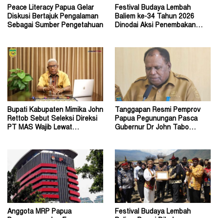
Peace Literacy Papua Gelar
Festival Budaya Lembah
Diskusi Bertajuk Pengalaman
Baliem ke-34 Tahun 2026
Sebagai Sumber Pengetahuan
Dinodai Aksi Penembakan
Oleh Orang Tak Dikenal
Bupati Kabupaten Mimika John
Tanggapan Resmi Pemprov
Rettob Sebut Seleksi Direksi
Papua Pegunungan Pasca
PT MAS Wajib Lewat
Gubernur Dr John Tabo
Mekanisme RUPS
Diadukan ke KPK RI
Anggota MRP Papua
Festival Budaya Lembah