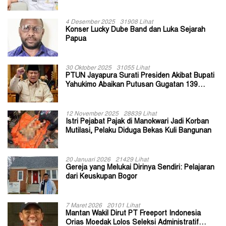
II Jayapura
4 Desember 2025
31908 Lihat
Konser Lucky Dube Band dan Luka Sejarah
Papua
30 Oktober 2025
31055 Lihat
PTUN Jayapura Surati Presiden Akibat Bupati
Yahukimo Abaikan Putusan Gugatan 139
Kepala Kampung
12 November 2025
28839 Lihat
Istri Pejabat Pajak di Manokwari Jadi Korban
Mutilasi, Pelaku Diduga Bekas Kuli Bangunan
20 Januari 2026
21429 Lihat
Gereja yang Melukai Dirinya Sendiri: Pelajaran
dari Keuskupan Bogor
7 Maret 2026
20101 Lihat
Mantan Wakil Dirut PT Freeport Indonesia
Orias Moedak Lolos Seleksi Administratif