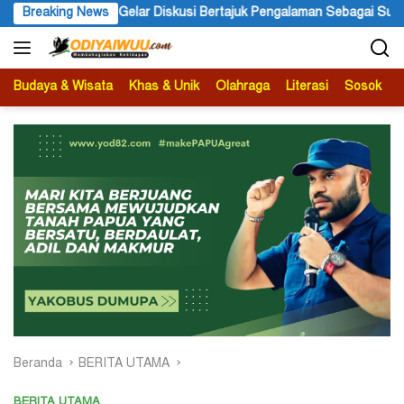
Langsung
ar Diskusi Bertajuk Pengalaman Sebagai Sumber Pengetahuan
Breaking News
ke
konten
Budaya & Wisata
Khas & Unik
Olahraga
Literasi
Sosok
B
Beranda
BERITA UTAMA
BERITA UTAMA