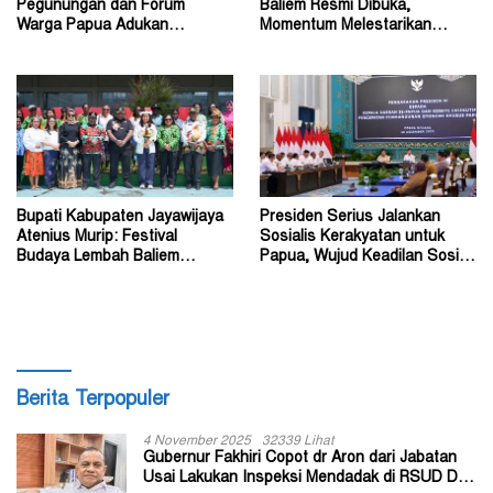
Pegunungan dan Forum
Baliem Resmi Dibuka,
Warga Papua Adukan
Momentum Melestarikan
Gubernur John Tabo ke KPK
Budaya Warisan Leluhur
Bupati Kabupaten Jayawijaya
Presiden Serius Jalankan
Atenius Murip: Festival
Sosialis Kerakyatan untuk
Budaya Lembah Baliem
Papua, Wujud Keadilan Sosial
Dongkrak UMKM
bagi Masyarakat
Berita Terpopuler
4 November 2025
32339 Lihat
Gubernur Fakhiri Copot dr Aron dari Jabatan
Usai Lakukan Inspeksi Mendadak di RSUD Dok