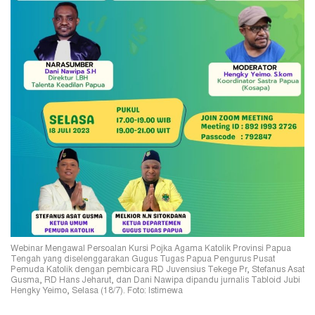
Webinar Mengawal Persoalan Kursi Pojka Agama Katolik Provinsi Papua
Tengah yang diselenggarakan Gugus Tugas Papua Pengurus Pusat
Pemuda Katolik dengan pembicara RD Juvensius Tekege Pr, Stefanus Asat
Gusma, RD Hans Jeharut, dan Dani Nawipa dipandu jurnalis Tabloid Jubi
Hengky Yeimo, Selasa (18/7). Foto: Istimewa