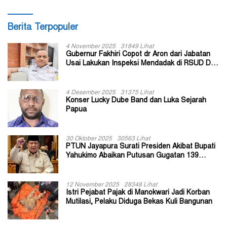
Berita Terpopuler
4 November 2025
31849 Lihat
Gubernur Fakhiri Copot dr Aron dari Jabatan
Usai Lakukan Inspeksi Mendadak di RSUD Dok
II Jayapura
4 Desember 2025
31375 Lihat
Konser Lucky Dube Band dan Luka Sejarah
Papua
30 Oktober 2025
30563 Lihat
PTUN Jayapura Surati Presiden Akibat Bupati
Yahukimo Abaikan Putusan Gugatan 139
Kepala Kampung
12 November 2025
28348 Lihat
Istri Pejabat Pajak di Manokwari Jadi Korban
Mutilasi, Pelaku Diduga Bekas Kuli Bangunan