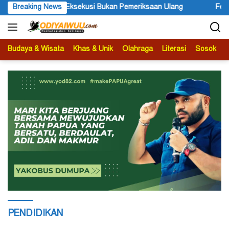
Langsung
n Ulang
Breaking News
Festival Budaya Lembah Baliem Resmi Dibuka, Mome
ke
konten
Budaya & Wisata
Khas & Unik
Olahraga
Literasi
Sosok
B
PENDIDIKAN